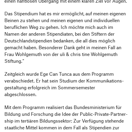
einen naht­losen Über­gang mit einem klaren Ziel vor Augen.
Das Stipen­dium hat es mir ermög­licht, auf meinen eigenen
Beinen zu stehen und meinen eigenen und indi­vi­du­ellen
beruf­li­chen Weg zu gehen. Ich möchte mich auch im
Namen der anderen Stipen­diaten, bei den Stif­tern der
Deutsch­land­sti­pen­dien bedanken, die all dies möglich
gemacht haben. Beson­derer Dank geht in meinen Fall an
Frau Wohl­ge­muth von der uli & chris tine Wohl­ge­muth
Stiftung.“
Zeit­gleich wurde Ege Can Tunca aus dem Programm
verab­schiedet. Er hat sein Studium der Kommu­ni­ka­ti­ons­
ge­stal­tung erfolg­reich im Sommer­se­mester
abgeschlossen.
Mit dem Programm reali­siert das Bundes­mi­nis­te­rium für
Bildung und Forschung die Idee der Public-Private-Part­ner­
ship im tertiären Bildungs­sektor: Zur Verfü­gung stehende
staat­liche Mittel kommen in dem Fall als Stipen­dien zur