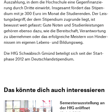
Auszah­lung, in dem die Hoch­schule eine Gegen­fi­nan­zie­
rung durch Dritte einwirbt. Insge­samt fördert das Stipen­
dium mit je 300 Euro im Monat die Studie­renden. Der Leis­
tungs­be­griff, der dem Stipen­dium zugrunde liegt, ist
bewusst weit gefasst: Gute Noten und Studi­en­leis­tungen
gehören ebenso dazu, wie die Bereit­schaft, Verant­wor­tung
zu über­nehmen oder das erfolg­reiche Meis­tern von Hinder­
nissen im eigenen Lebens- und Bildungsweg.
Die HfG Schwä­bisch Gmünd betei­ligt sich seit der Start­
phase 2012 am Deutschlandstipendium.
Das könnte dich auch interessieren
Semesterausstellung an
der HfG eröffnet