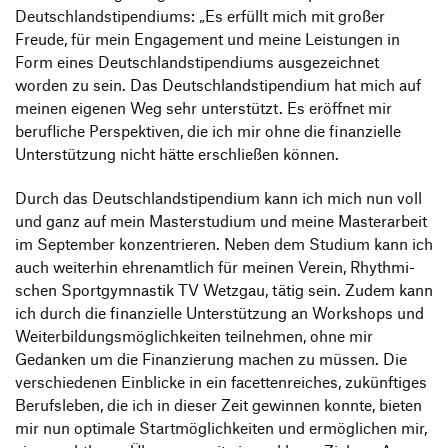
Deutsch­land­sti­pen­diums:
„
Es erfüllt mich mit großer
Freude, für mein Enga­ge­ment und meine Leis­tungen in
Form eines Deutsch­land­sti­pen­diums ausge­zeichnet
worden zu sein. Das Deutsch­land­sti­pen­dium hat mich auf
meinen eigenen Weg sehr unter­stützt. Es eröffnet mir
beruf­liche Perspek­tiven, die ich mir ohne die finan­zi­elle
Unter­stüt­zung nicht hätte erschließen können.
Durch das Deutsch­land­sti­pen­dium kann ich mich nun voll
und ganz auf mein Master­stu­dium und meine Master­ar­beit
im September konzen­trieren. Neben dem Studium kann ich
auch weiterhin ehren­amt­lich für meinen Verein, Rhyth­mi­
schen Sport­gym­nastik TV Wetzgau, tätig sein. Zudem kann
ich durch die finan­zi­elle Unter­stüt­zung an Work­shops und
Weiter­bil­dungs­mög­lich­keiten teil­nehmen, ohne mir
Gedanken um die Finan­zie­rung machen zu müssen. Die
verschie­denen Einblicke in ein facet­ten­rei­ches, zukünf­tiges
Berufs­leben, die ich in dieser Zeit gewinnen konnte, bieten
mir nun opti­male Start­mög­lich­keiten und ermög­li­chen mir,