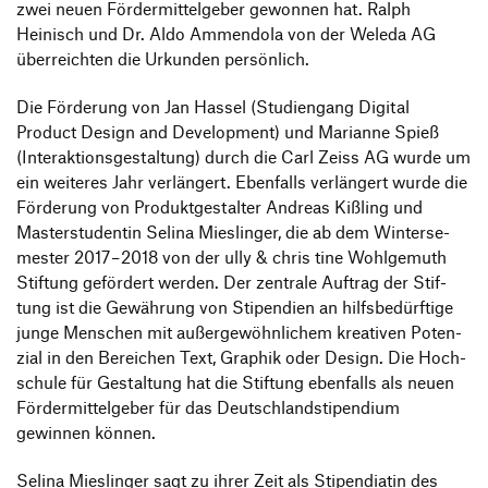
Informationsveranstaltungen
zwei neuen Förder­mit­tel­geber gewonnen hat. Ralph
Unternehmen
Heinisch und Dr. Aldo Ammen­dola von der Weleda AG
HfG-Netzwerk
über­reichten die Urkunden persönlich.
Downloads
Die Förde­rung von Jan Hassel (Studi­en­gang Digital
Product Design and Deve­lo­p­ment) und Mari­anne Spieß
(Inter­ak­ti­ons­ge­stal­tung) durch die Carl Zeiss AG wurde um
ein weiteres Jahr verlän­gert. Eben­falls verlän­gert wurde die
Förde­rung von Produkt­ge­stalter Andreas Kißling und
Master­stu­dentin Selina Mies­linger, die ab dem Winter­se­
mester 2017 – 2018 von der ully & chris tine Wohl­ge­muth
Stif­tung geför­dert werden. Der zentrale Auftrag der Stif­
tung ist die Gewäh­rung von Stipen­dien an hilfs­be­dürf­tige
junge Menschen mit außer­ge­wöhn­li­chem krea­tiven Poten­
zial in den Berei­chen Text, Graphik oder Design. Die Hoch­
schule für Gestal­tung hat die Stif­tung eben­falls als neuen
Förder­mit­tel­geber für das Deutsch­land­sti­pen­dium
gewinnen können.
Selina Mies­linger sagt zu ihrer Zeit als Stipen­diatin des