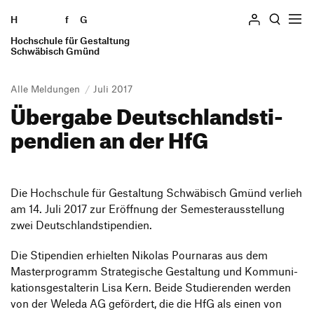
H
Zum Seiteninhalt springen
f
G
Hochschule für Gestaltung
Suchen
Schwäbisch Gmünd
Alle Meldungen
Juli 2017
Über­gabe Deutsch­land­sti­
Hochschule
pen­dien an der HfG
Profil
Studieren
Geschichte
Studiengänge
Einrichtungen
Informieren
Praxissemester
Die Hoch­schule für Gestal­tung Schwä­bisch Gmünd verlieh
Standorte
am 14. Juli 2017 zur Eröff­nung der Semes­ter­aus­stel­lung
Studierende
Auslandssemester
Personen und Gremien
Bewerben
zwei Deutschlandstipendien.
Alumni
Verfasste Studierendenschaft
Stellenangebote
Bewerbung Bachelor
Mitarbeiter*innen
Die Stipen­dien erhielten Nikolas Pour­n­aras aus dem
Wohnen
Intranet
Ausstellung
Master­pro­gramm Stra­te­gi­sche Gestal­tung und Kommu­ni­
Bewerbung Master
Lehrende und Schulen
Beratung und Finanzierung
Forschung und Transfer
ka­ti­ons­ge­stal­terin Lisa Kern. Beide Studie­renden werden
Schnupperstudium
Presse und Medien
von der Weleda AG geför­dert, die die HfG als einen von
International Students
Preise und Auszeichnungen