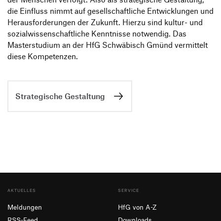
die Einfluss nimmt auf gesell­schaft­liche Entwick­lungen und
Heraus­for­de­rungen der Zukunft. Hierzu sind kultur- und
sozi­al­wis­sen­schaft­liche Kennt­nisse notwendig. Das
Master­stu­dium an der HfG Schwä­bisch Gmünd vermit­telt
diese Kompetenzen.
Strategische Gestaltung
AKTUELLES
SERVICE
Meldungen
HfG von A-Z
RSS-Feed
Downloads