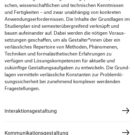
schen, wissen­schaft­li­chen und tech­ni­schen Kennt­nissen
und Fertig­keiten – und zwar unab­hängig von konkreten
Anwen­dungs­er­for­der­nissen. Die Inhalte der Grund­lagen im
Studi­en­plan sind semes­ter­über­grei­fend verknüpft und
bauen aufein­ander auf. Dabei werden die nötigen Voraus­
set­zungen geschaffen, um als Gestalter*innen über ein
verläss­li­ches Reper­toire von Methoden, Phäno­menen,
Tech­niken und forma­l­äs­the­ti­schen Erfah­rungen zu
verfügen und Lösungs­kom­pe­tenzen für aktu­elle und
zukünf­tige Gestal­tungs­auf­gaben zu entwi­ckeln. Die Grund­
lagen vermit­teln verläss­liche Konstanten zur Problem­lö­
Studiengänge
Bachelor
sungs­si­cher­heit bei zuneh­mend komplexer werdenden
Master
Fragestellungen.
Interaktionsgestaltung
Kommunikationsgestaltung