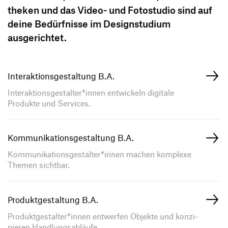
theken und das Video- und Foto­studio sind auf
deine Bedürf­nisse im Design­stu­dium
Informieren
ausgerichtet.
Studierende
Bewerben
Alumni
Interaktionsgestaltung B.A.
Bewerbung Bachelor
Mitarbeiter*innen
Intranet
Interaktionsgestalter*innen entwi­ckeln digi­tale
Bewerbung Master
Lehrende und Schulen
Produkte und Services.
Schnupperstudium
Presse und Medien
Switch to en version of this page
Informationsveranstaltungen
Unternehmen
Kommunikationsgestaltung B.A.
HfG-Netzwerk
Kommunikationsgestalter*innen machen komplexe
Downloads
Themen sichtbar.
Produktgestaltung B.A.
Produktgestalter*innen entwerfen Objekte und konzi­
pieren Handlungsabläufe.