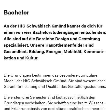
Bachelor
An der HfG Schwä­bisch Gmünd kannst du dich für
einen von vier Bache­lor­stu­di­en­gängen entscheiden.
Alle sind auf die Bereiche Design und Gestal­tung
spezia­li­siert. Unsere Haupt­the­men­felder sind
Gesund­heit, Bildung, Energie, Mobi­lität, Kommu­ni­
ka­tion und Kultur.
Die Grund­lagen bestimmen das beson­dere curri­cu­lare
Modell der HfG Schwä­bisch Gmünd. Sie sind wesent­li­cher
Garant für Leis­tung und Qualität des Gestaltungsstudiums.
Die ersten drei Semester sind fast ausschließ­lich den
Grund­lagen vorbe­halten. Sie schaffen eine breite Wissens-
und Erfah­rungs­basis von gestal­tungs­prak­ti­schen, theo­re­ti­