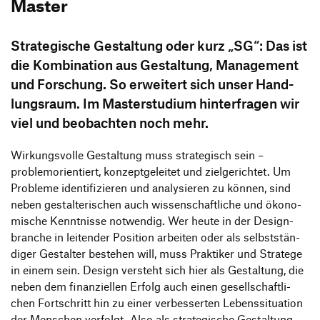
Master
Stra­te­gi­sche Gestal­tung oder kurz
„
SG“: Das ist
die Kombi­na­tion aus Gestal­tung, Manage­ment
und Forschung. So erwei­tert sich unser Hand­
lungs­raum. Im Master­stu­dium hinter­fragen wir
viel und beob­achten noch mehr.
Wirkungs­volle Gestal­tung muss stra­te­gisch sein –
problem­ori­en­tiert, konzept­ge­leitet und ziel­ge­richtet. Um
Probleme iden­ti­fi­zieren und analy­sieren zu können, sind
neben gestal­te­ri­schen auch wissen­schaft­liche und ökono­
mi­sche Kennt­nisse notwendig. Wer heute in der Design­
branche in leitender Posi­tion arbeiten oder als selbst­stän­
diger Gestalter bestehen will, muss Prak­tiker und Stra­tege
in einem sein. Design versteht sich hier als Gestal­tung, die
neben dem finan­zi­ellen Erfolg auch einen gesell­schaft­li­
chen Fort­schritt hin zu einer verbes­serten Lebens­si­tua­tion
der Menschen verfolgt. Also als stra­te­gi­sche Gestal­tung,