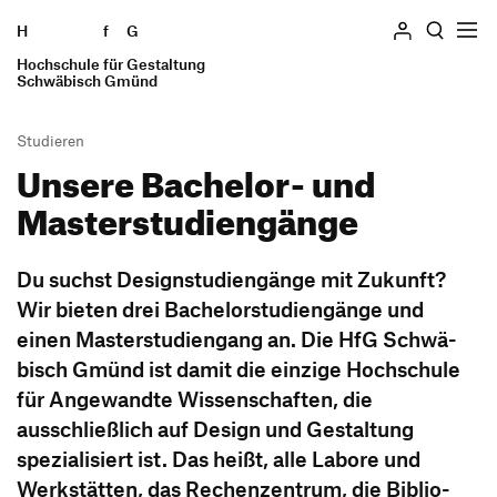
H
Zum Seiteninhalt springen
f
G
Hochschule für Gestaltung
Suchen
Schwäbisch Gmünd
Studieren
Unsere Bachelor- und
Hochschule
Masterstudiengänge
Profil
Studieren
Geschichte
Studiengänge
Du suchst Design­stu­di­en­gänge mit Zukunft?
Einrichtungen
Praxissemester
Wir bieten drei Bache­lor­stu­di­en­gänge und
Standorte
einen Master­stu­di­en­gang an. Die HfG Schwä­
Auslandssemester
Personen und Gremien
bisch Gmünd ist damit die einzige Hoch­schule
Verfasste Studierendenschaft
Stellenangebote
für Ange­wandte Wissen­schaften, die
Wohnen
Ausstellung
ausschließ­lich auf Design und Gestal­tung
Beratung und Finanzierung
Forschung und Transfer
spezia­li­siert ist. Das heißt, alle Labore und
International Students
Werk­stätten, das Rechen­zen­trum, die Biblio­
Preise und Auszeichnungen