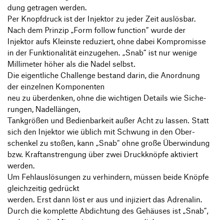
dung getragen werden.
Per Knopf­druck ist der Injektor zu jeder Zeit auslösbar.
Nach dem Prinzip
„
Form follow func­tion“ wurde der
Injektor aufs Kleinste redu­ziert, ohne dabei Kompro­misse
in der Funk­tio­na­lität einzu­gehen.
„
Snab“ ist nur wenige
Milli­meter höher als die Nadel selbst.
Die eigent­liche Chall­enge bestand darin, die Anord­nung
der einzelnen Komponenten
neu zu über­denken, ohne die wich­tigen Details wie Siche­
rungen, Nadellängen,
Tank­größen und Bedien­bar­keit außer Acht zu lassen. Statt
sich den Injektor wie üblich mit Schwung in den Ober­
schenkel zu stoßen, kann
„
Snab“ ohne große Über­win­dung
bzw. Kraft­an­stren­gung über zwei Druck­knöpfe akti­viert
werden.
Um Fehl­aus­lö­sungen zu verhin­dern, müssen beide Knöpfe
gleich­zeitig gedrückt
werden. Erst dann löst er aus und inji­ziert das Adre­nalin.
Durch die komplette Abdich­tung des Gehäuses ist
„
Snab“,