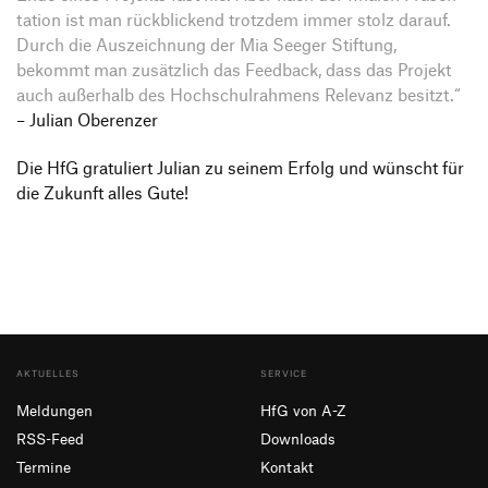
ta­tion ist man rück­bli­ckend trotzdem immer stolz darauf.
Durch die Auszeich­nung der Mia Seeger Stif­tung,
bekommt man zusätz­lich das Feed­back, dass das Projekt
auch außer­halb des Hoch­schul­rah­mens Rele­vanz besitzt.“
– Julian Oberenzer
Die HfG gratu­liert Julian zu seinem Erfolg und wünscht für
die Zukunft alles Gute!
AKTUELLES
SERVICE
Meldungen
HfG von A-Z
RSS-Feed
Downloads
Termine
Kontakt