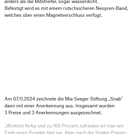
anders als die Mitstreiter, sogar wasserdicht.
Befes­tigt wird es mit einem rutsch­si­cheren Neopren-Band,
welches über einen Magnet­ver­schluss verfügt.
Am 07.11.2024 zeich­nete die Mia Seeger Stif­tung
„
Snab“
dann mit einer Aner­ken­nung aus. Insge­samt wurden
3 Preise und 3 Aner­ken­nungen ausgezeichnet.
„
Wirk­lich fertig und zu 100 Prozent zufrieden ist man am
Ende eines Projekts fast nie. Aber nach der finalen Präsen­