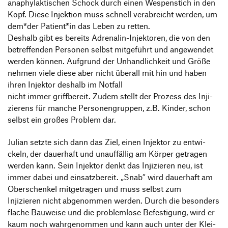
anaphy­lak­ti­schen Schock durch einen Wespen­stich in den
Kopf. Diese Injek­tion muss schnell verab­reicht werden, um
dem*der Patient*in das Leben zu retten.
Deshalb gibt es bereits Adre­nalin-Injek­toren, die von den
betref­fenden Personen selbst mitge­führt und ange­wendet
werden können. Aufgrund der Unhand­lich­keit und Größe
nehmen viele diese aber nicht überall mit hin und haben
ihren Injektor deshalb im Notfall
nicht immer griff­be­reit. Zudem stellt der Prozess des Inji­
zie­rens für manche Perso­nen­gruppen, z.B. Kinder, schon
selbst ein großes Problem dar.
Julian setzte sich dann das Ziel, einen Injektor zu entwi­
ckeln, der dauer­haft und unauf­fällig am Körper getragen
werden kann. Sein Injektor denkt das Inji­zieren neu, ist
immer dabei und einsatz­be­reit.
„
Snab“ wird dauer­haft am
Ober­schenkel mitge­tragen und muss selbst zum
Inji­zieren nicht abge­nommen werden. Durch die beson­ders
flache Bauweise und die problem­lose Befes­ti­gung, wird er
kaum noch wahr­ge­nommen und kann auch unter der Klei­