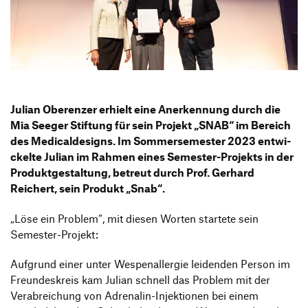
Informationsveranstaltungen
Unternehmen
HfG-Netzwerk
Downloads
Julian Oberenzer erhielt eine Aner­ken­nung durch die
Mia Seeger Stif­tung für sein Projekt
„
SNAB“ im Bereich
des Medi­cal­de­signs. Im Sommer­se­mester 2023 entwi­
ckelte Julian im Rahmen eines Semester-Projekts in der
Produkt­ge­stal­tung, betreut durch Prof. Gerhard
Reichert, sein Produkt
„
Snab“.
„
Löse ein Problem“, mit diesen Worten star­tete sein
Semester-Projekt:
Aufgrund einer unter Wespen­all­ergie leidenden Person im
Freun­des­kreis kam Julian schnell das Problem mit der
Verab­rei­chung von Adre­nalin-Injek­tionen bei einem