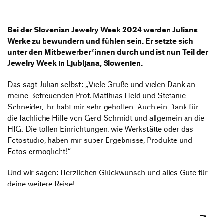
Bei der Slove­nian Jewelry Week 2024 werden Julians
Werke zu bewun­dern und fühlen sein. Er setzte sich
unter den Mitbewerber*innen durch und ist nun Teil der
Jewelry Week in Ljubljana, Slowenien.
Das sagt Julian selbst:
„
Viele Grüße und vielen Dank an
meine Betreu­enden Prof. Matthias Held und Stefanie
Schneider, ihr habt mir sehr geholfen. Auch ein Dank für
die fach­liche Hilfe von Gerd Schmidt und allge­mein an die
HfG. Die tollen Einrich­tungen, wie Werk­stätte oder das
Foto­studio, haben mir super Ergeb­nisse, Produkte und
Fotos ermöglicht!“
Und wir sagen: Herz­li­chen Glück­wunsch und alles Gute für
deine weitere Reise!