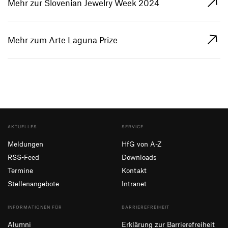
Mehr zur Slovenian Jewelry Week 2024
Mehr zum Arte Laguna Prize
AKTUELLES
SERVICE
Meldungen
HfG von A-Z
RSS-Feed
Downloads
Termine
Kontakt
Stellenangebote
Intranet
INFORMATIONEN FÜR
BARRIEREFREIHEIT
Alumni
Erklärung zur Barrierefreiheit