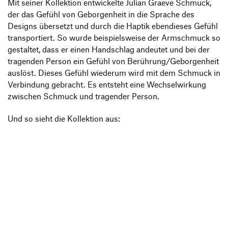
Mit seiner Kollek­tion entwi­ckelte Julian Graeve Schmuck,
der das Gefühl von Gebor­gen­heit in die Sprache des
Designs über­setzt und durch die Haptik eben­dieses Gefühl
trans­por­tiert. So wurde beispiels­weise der Armschmuck so
gestaltet, dass er einen Hand­schlag andeutet und bei der
tragenden Person ein Gefühl von Berührung/​Gebor­gen­heit
auslöst. Dieses Gefühl wiederum wird mit dem Schmuck in
Verbin­dung gebracht. Es entsteht eine Wech­sel­wir­kung
zwischen Schmuck und tragender Person.
Und so sieht die Kollek­tion aus: