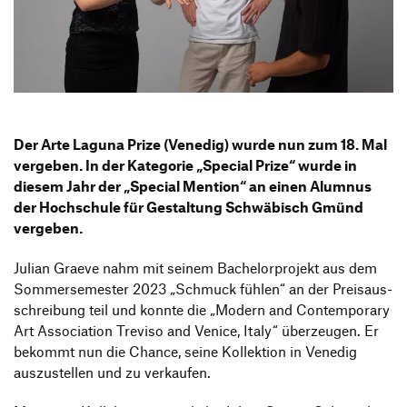
Informationsveranstaltungen
Unternehmen
HfG-Netzwerk
Downloads
Der Arte Laguna Prize (Venedig) wurde nun zum 18. Mal
vergeben. In der Kate­gorie
„
Special Prize“ wurde in
diesem Jahr der
„
Special Mention“ an einen Alumnus
der Hoch­schule für Gestal­tung Schwä­bisch Gmünd
vergeben.
Julian Graeve nahm mit seinem Bache­lor­pro­jekt aus dem
Sommer­se­mester 2023
„
Schmuck fühlen“ an der Preis­aus­
schrei­bung teil und konnte die
„
Modern and Contem­po­rary
Art Asso­cia­tion Treviso and Venice, Italy“ über­zeugen. Er
bekommt nun die Chance, seine Kollek­tion in Venedig
auszu­stellen und zu verkaufen.