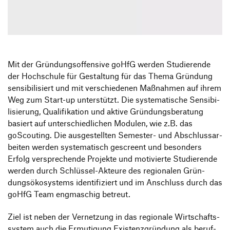
Informationsveranstaltungen
Unternehmen
HfG-Netzwerk
Downloads
Mit der Grün­dungs­of­fen­sive goHfG werden Studie­rende
der Hoch­schule für Gestal­tung für das Thema Grün­dung
sensi­bi­li­siert und mit verschie­denen Maßnahmen auf ihrem
Weg zum Start-up unter­stützt. Die syste­ma­ti­sche Sensi­bi­
li­sie­rung, Quali­fi­ka­tion und aktive Grün­dungs­be­ra­tung
basiert auf unter­schied­li­chen Modulen, wie z.B. das
goScou­ting. Die ausge­stellten Semester- und Abschluss­ar­
beiten werden syste­ma­tisch gescreent und beson­ders
Erfolg verspre­chende Projekte und moti­vierte Studie­rende
werden durch Schlüssel-Akteure des regio­nalen Grün­
dungs­öko­sys­tems iden­ti­fi­ziert und im Anschluss durch das
goHfG Team engma­schig betreut.
Ziel ist neben der Vernet­zung in das regio­nale Wirt­schafts­
system auch die Ermu­ti­gung Exis­tenz­grün­dung als beruf­