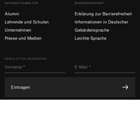
INFORMATIONEN FÜR
BARRIEREFREIHEIT
Alumni
Erklärung zur Barrierefreiheit
Lehrende und Schulen
Informationen in Deutscher
Unternehmen
Gebärdensprache
Presse und Medien
Leichte Sprache
NEWSLETTER ABONNIEREN
Eintragen
Facebook
Instagram
YouTube
Impressum
Datenschutzerklärung
Informationssicherheit