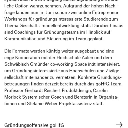
liche Option wahr­zu­nehmen. Aufgrund der hohen Nach­
frage fanden nun im Juni schon zwei online Entre­pre­neur
Work­shops für grün­dungs­in­ter­es­sierte Studie­rende zum
Thema Geschäfts-modell­ent­wick­lung statt. Darüber hinaus
sind Coachings für Grün­dungs­teams im Hinblick auf
Kommu­ni­ka­tion und Steue­rung im Team geplant.
Die Formate werden künftig weiter ausge­baut und eine
enge Koope­ra­tion mit der Hoch­schule Aalen und dem
Schwä­bisch Gmünder co-working Space in:it inten­si­viert,
um Grün­dungs­in­ter­es­sierte aus Hoch­schulen und Zivil­ge­
sell­schaft mitein­ander zu vernetzen. Konkrete Grün­dungs­
be­treuungen finden derzeit bereits durch das goHfG Team,
Professor Gerhardt Reichert Produkt­de­sign, Carolin
Morlock Syste­mi­scher Coach und Bera­terin in Orga­ni­sa­
tionen und Stefanie Weber Projekt­as­sis­tenz statt.
Gründungsoffensive goHfG