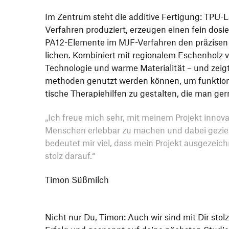
Im Zentrum steht die addi­tive Ferti­gung: TPU-L
Verfahren produ­ziert, erzeugen einen fein dos
PA12-Elemente im MJF-Verfahren den präzisen B
li­chen. Kombi­niert mit regio­nalem Eschen­holz
Tech­no­logie und warme Mate­ria­lität – und zei
me­thoden genutzt werden können, um funk­tio­na
ti­sche Thera­pie­hilfen zu gestalten, die man g
„
Ich freue mich sehr, mit meinem Projekt inno­va­t
Menschen erlebbar zu machen und dabei gezielt 
bedeutet mir viel, dass mein Projekt ausge­zeic
stolz darauf.“
Timon Süßmilch
Nicht nur Du, Timon: Auch wir sind mit Dir stol