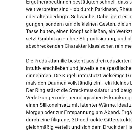
Ergo­the­ra­peu­tinnen bestä­tigten schnell, das
weit verbreitet sind – ob durch Parkinson, Rheu
oder alters­be­dingte Schwäche. Dabei geht es
gungen, sondern um die kleinen Gesten, die un
Tasse halten, einen Knopf schließen, ein Werk­
setzt Grabbit an – ohne Stig­ma­ti­sie­rung, und o
abschre­ckenden Charakter klas­si­scher, rein medi­
Die Produkt­fa­milie besteht aus drei redu­zierte
intuitiv erschließen und jeweils eine spezi­fi­sche
einnehmen. Die Kugel unter­stützt viel­sei­tige G
mals den Daumen voll­ständig ein – ein kleines 
Der Ring stärkt die Streck­mus­ku­latur und beug
Verlet­zungen oder neuro­lo­gi­schen Erkran­kung
einen Sili­kon­ein­satz mit latenter Wärme, id
Morgen oder zur Entspan­nung am Abend. Ergä
durch eine fili­grane, 3D-gedruckte Gitter­struk
gleich­mäßig verteilt und sich dem Druck der Ha