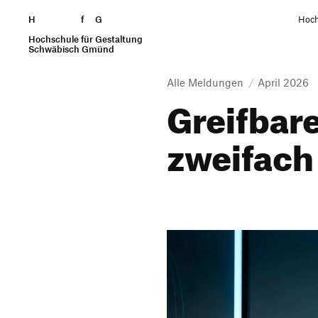
H
Zum Seiteninhalt springen
f
G
Hoch
Hochschule für Gestaltung
Suchen
Schwäbisch Gmünd
Alle Meldungen
April 2026
Greif­bar
zwei­fach