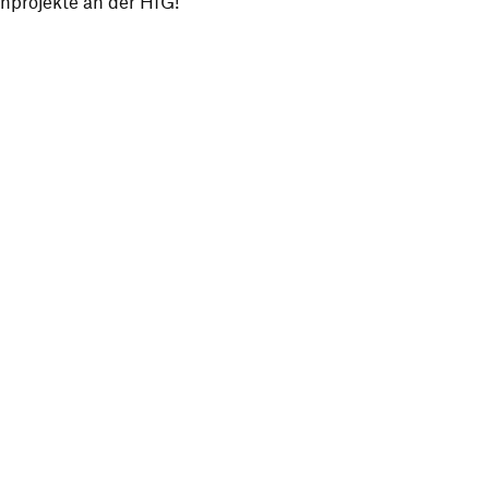
­pro­jekte an der HfG!