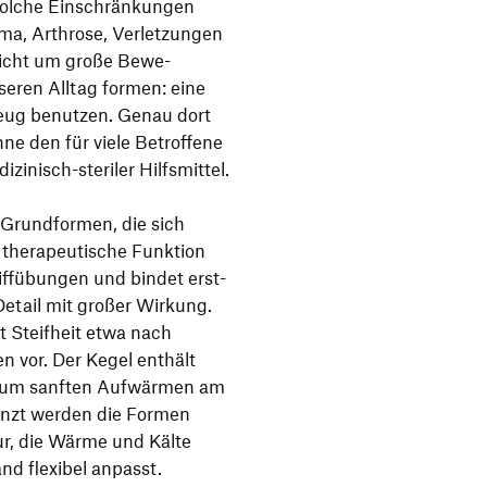
s solche Einschrän­kungen
ma, Arthrose, Verlet­zungen
 nicht um große Bewe­
seren Alltag formen: eine
zeug benutzen. Genau dort
hne den für viele Betrof­fene
zi­nisch-steriler Hilfs­mittel.
n Grund­formen, die sich
 thera­peu­ti­sche Funk­tion
riff­übungen und bindet erst­
Detail mit großer Wirkung.
t Steif­heit etwa nach
en vor. Der Kegel enthält
eal zum sanften Aufwärmen am
nzt werden die Formen
tur, die Wärme und Kälte
nd flexibel anpasst.