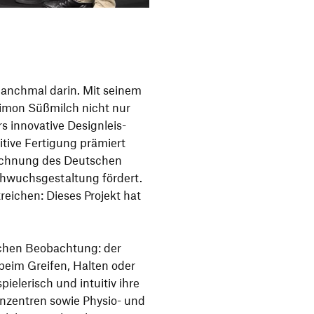
anchmal darin. Mit seinem
imon Süßmilch nicht nur
nno­va­tive Design­leis­
tive Ferti­gung prämiert
ch­nung des Deut­schen
h­wuchs­ge­stal­tung fördert.
ei­chen: Dieses Projekt hat
­chen Beob­ach­tung: der
 beim Greifen, Halten oder
e­le­risch und intuitiv ihre
en­zen­tren sowie Physio- und