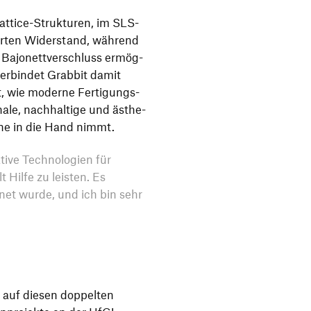
attice-Struk­turen, im SLS-
ierten Wider­stand, während
ajo­nett­ver­schluss ermög­
 verbindet Grabbit damit
gt, wie moderne Ferti­gungs­
le, nach­hal­tige und ästhe­
erne in die Hand nimmt.
ive Tech­no­lo­gien für
Hilfe zu leisten. Es
hnet wurde, und ich bin sehr
z auf diesen doppelten