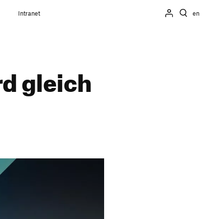
Intranet
en
rd gleich