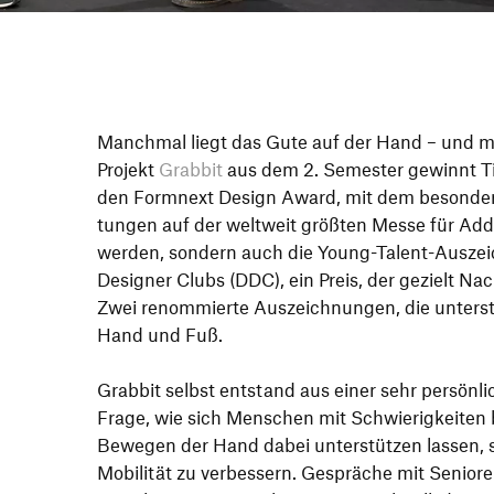
Manchmal liegt das Gute auf der Hand – und m
Projekt
Grabbit
aus dem 2. Semester gewinnt T
den Formnext Design Award, mit dem beson­ders i
tungen auf der welt­weit größten Messe für Addi­
werden, sondern auch die Young-Talent-Auszei
Desi­gner Clubs (DDC), ein Preis, der gezielt Nac
Zwei renom­mierte Auszeich­nungen, die unter­str
Hand und Fuß.
Grabbit selbst entstand aus einer sehr persön­li
Frage, wie sich Menschen mit Schwie­rig­keiten
Bewegen der Hand dabei unter­stützen lassen, spi
Mobi­lität zu verbes­sern. Gespräche mit Senio­r