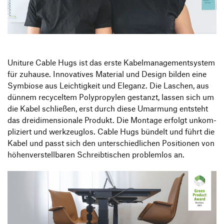
Informationsveranstaltungen
Unternehmen
HfG-Netzwerk
Downloads
Uniture Cable Hugs ist das erste Kabel­ma­nage­ment­system
für zuhause. Inno­va­tives Mate­rial und Design bilden eine
Symbiose aus Leich­tig­keit und Eleganz. Die Laschen, aus
dünnem recy­celtem Poly­pro­pylen gestanzt, lassen sich um
die Kabel schließen, erst durch diese Umar­mung entsteht
das drei­di­men­sio­nale Produkt. Die Montage erfolgt unkom­
pli­ziert und werk­zeuglos. Cable Hugs bündelt und führt die
Kabel und passt sich den unter­schied­li­chen Posi­tionen von
höhen­ver­stell­baren Schreib­ti­schen problemlos an.