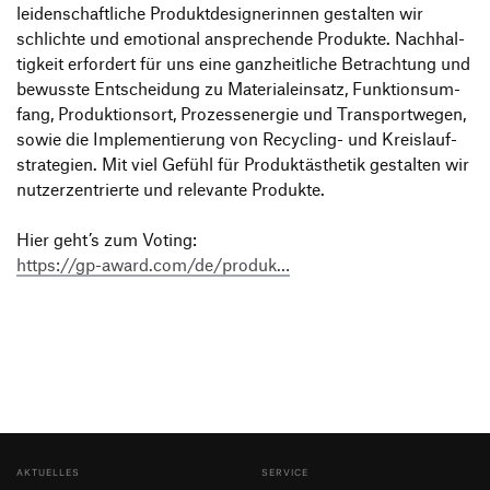
leiden­schaft­liche Produkt­de­si­gne­rinnen gestalten wir
schlichte und emotional anspre­chende Produkte. Nach­hal­
tig­keit erfor­dert für uns eine ganz­heit­liche Betrach­tung und
bewusste Entschei­dung zu Mate­ri­al­ein­satz, Funk­ti­ons­um­
fang, Produk­ti­onsort, Prozess­energie und Trans­port­wegen,
sowie die Imple­men­tie­rung von Recy­cling- und Kreis­lauf­
stra­te­gien. Mit viel Gefühl für Produkt­äs­thetik gestalten wir
nutzer­zen­trierte und rele­vante Produkte.
Hier geht’s zum Voting:
https://gp-award.com/de/produk…
AKTUELLES
SERVICE