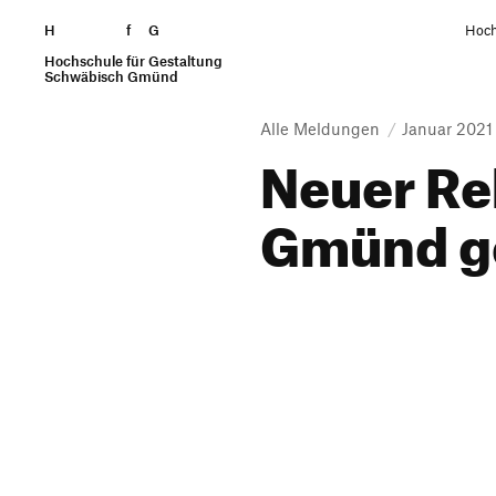
H
Zum Seiteninhalt springen
f
G
Hoch
Hochschule für Gestaltung
Suchen
Schwäbisch Gmünd
Alle Meldungen
Januar 2021
Neuer Re
Gmünd g