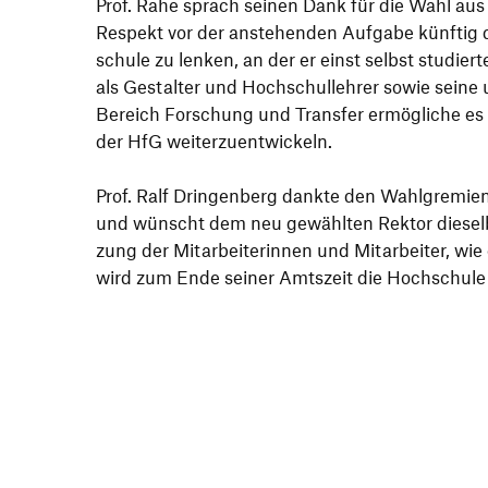
Prof. Rahe sprach seinen Dank für die Wahl au
Respekt vor der anste­henden Aufgabe künftig 
schule zu lenken, an der er einst selbst studiert
als Gestalter und Hoch­schul­lehrer sowie seine 
Bereich Forschung und Transfer ermög­liche es 
der HfG weiterzuentwickeln.
Prof. Ralf Drin­gen­berg dankte den Wahl­gre­mien 
und wünscht dem neu gewählten Rektor dieselbe 
zung der Mitar­bei­te­rinnen und Mitar­beiter, wie
wird zum Ende seiner Amts­zeit die Hoch­schule