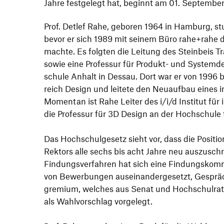
Jahre fest­ge­legt hat, beginnt am 01. Septembe
Prof. Detlef Rahe, geboren 1964 in Hamburg, stu
bevor er sich 1989 mit seinem Büro rahe+rahe d
machte. Es folgten die Leitung des Stein­beis 
sowie eine Professur für Produkt- und System­de
schule Anhalt in Dessau. Dort war er von 1996 
reich Design und leitete den Neuaufbau eines in
Momentan ist Rahe Leiter des i/​i/​d Institut für
die Professur für 3D Design an der Hoch­schule
Das Hoch­schul­ge­setz sieht vor, dass die Posi­ti
Rektors alle sechs bis acht Jahre neu auszu­schr
Findungs­ver­fahren hat sich eine Findungs­kom­mi
von Bewer­bungen ausein­an­der­ge­setzt, Gesp
gre­mium, welches aus Senat und Hoch­schulrat 
als Wahl­vor­schlag vorgelegt.