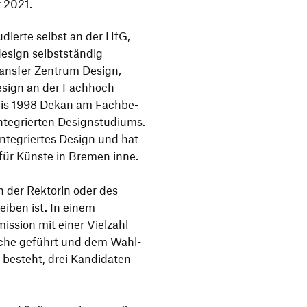
r 2021.
dierte selbst an der HfG,
esign selbst­ständig
Transfer Zentrum Design,
­sign an der Fach­hoch­
bis 1998 Dekan am Fach­be­
te­grierten Design­stu­diums.
 inte­griertes Design und hat
 für Künste in Bremen inne.
on der Rektorin oder des
eiben ist. In einem
s­sion mit einer Viel­zahl
räche geführt und dem Wahl­
besteht, drei Kandi­daten