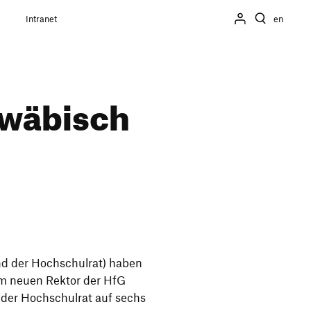
Intranet
en
wä­bisch
nd der Hoch­schulrat) haben
um neuen Rektor der HfG
der Hoch­schulrat auf sechs