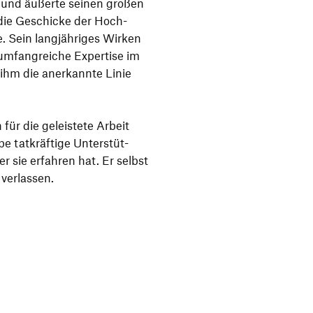
s und äußerte seinen großen
die Geschicke der Hoch­
e. Sein lang­jäh­riges Wirken
umfang­reiche Exper­tise im
ihm die aner­kannte Linie
für die geleis­tete Arbeit
tatkräf­tige Unter­stüt­
 er sie erfahren hat. Er selbst
 verlassen.