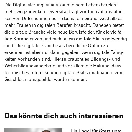
Die Digi­ta­li­sie­rung ist aus kaum einem Lebens­be­reich
mehr wegzu­denken. Diver­sität trägt zur Inno­va­ti­ons­fä­hig­
keit von Unter­nehmen bei – das ist ein Grund, weshalb es
mehr Frauen in digi­talen Berufen braucht. Daneben bietet
die digi­tale Branche viele neue Berufs­felder, für die viel­fäl­
tige Kompe­tenzen und nicht allein digi­tale Skills notwendig
sind. Die digi­tale Branche als beruf­liche Option zu
erkennen, ist aber nur dann gegeben, wenn digi­tale Fähig­
keiten vorhanden sind. Hierzu braucht es Bildungs- und
Weiter­bil­dungs­an­ge­bote und vor allem die Haltung, dass
tech­ni­sches Inter­esse und digi­tale Skills unab­hängig vom
Geschlecht ausge­bildet werden können.
Das könnte dich auch interessieren
Ein Engel für Start-ups: