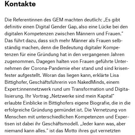
Kontakte
Die Refe­ren­tinnen des GEM machten deut­lich:
„
Es gibt
defi­nitiv einen Digital Gender Gap, also eine Lücke bei den
digi­talen Kompe­tenzen zwischen Männern und Frauen.“
Das führt dazu, dass sich mehr Männer als Frauen selb­
ständig machen, denn die Bedeu­tung digi­taler Kompe­
tenzen für eine Grün­dung hat in den vergan­genen Jahren
zuge­nommen. Dagegen halten von Frauen geführte Unter­
nehmen der Corona-Pandemie eher stand und sind krisen­
fester aufge­stellt. Woran das liegen kann, erklärte Lisa
Bittig­hofer, Geschäfts­füh­rerin von Naked­Minds, einem
Expert:innennetzwerk rund um Trans­for­ma­tion und Digi­ta­
li­sie­rung. Ihr Vortrag
„
Netz­werke sind mein Kapital“
erlaubte Einblicke in Bittig­ho­fers eigene Biografie, die in die
erfolg­reiche Grün­dung gemündet ist. Die Vernet­zung von
Menschen mit unter­schied­li­chen Kompe­tenzen und Exper­
tisen ist dabei ihr Geschäfts­mo­dell.
„
Jeder kann was, aber
niemand kann alles.“ ist das Motto ihres gut vernetzten