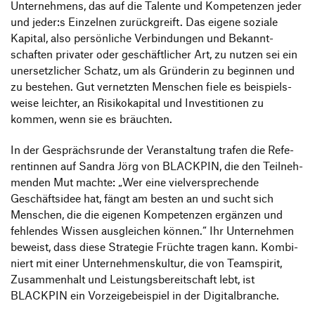
Unter­neh­mens, das auf die Talente und Kompe­tenzen jeder
und jeder:s Einzelnen zurück­greift. Das eigene soziale
Kapital, also persön­liche Verbin­dungen und Bekannt­
schaften privater oder geschäft­li­cher Art, zu nutzen sei ein
uner­setz­li­cher Schatz, um als Grün­derin zu beginnen und
zu bestehen. Gut vernetzten Menschen fiele es beispiels­
weise leichter, an Risi­ko­ka­pital und Inves­ti­tionen zu
kommen, wenn sie es bräuchten.
In der Gesprächs­runde der Veran­stal­tung trafen die Refe­
ren­tinnen auf Sandra Jörg von BLACKPIN, die den Teil­neh­
menden Mut machte:
„
Wer eine viel­ver­spre­chende
Geschäfts­idee hat, fängt am besten an und sucht sich
Menschen, die die eigenen Kompe­tenzen ergänzen und
fehlendes Wissen ausglei­chen können.“ Ihr Unter­nehmen
beweist, dass diese Stra­tegie Früchte tragen kann. Kombi­
niert mit einer Unter­neh­mens­kultur, die von Team­spirit,
Zusam­men­halt und Leis­tungs­be­reit­schaft lebt, ist
BLACKPIN ein Vorzei­ge­bei­spiel in der Digitalbranche.