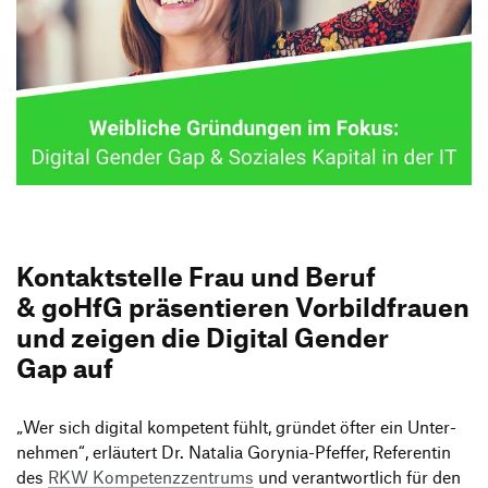
Informationsveranstaltungen
Unternehmen
HfG-Netzwerk
Downloads
Kontakt­stelle Frau und Beruf
& goHfG präsen­tieren Vorbild­frauen
und zeigen die Digital Gender
Gap auf
„
Wer sich digital kompe­tent fühlt, gründet öfter ein Unter­
nehmen“, erläu­tert Dr. Natalia Gorynia-Pfeffer, Refe­rentin
des
RKW Kompe­tenz­zen­trums
und verant­wort­lich für den