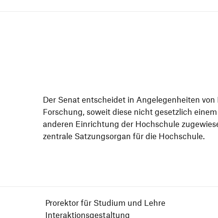
Der Senat entscheidet in Ange­le­gen­heiten vo
Forschung, soweit diese nicht gesetz­lich eine
anderen Einrich­tung der Hoch­schule zuge­wiese
zentrale Satzungs­organ für die Hochschule.
Prorektor für Studium und Lehre
Interaktionsgestaltung