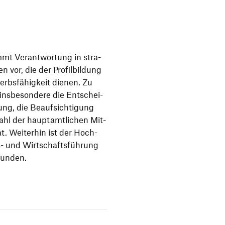
mmt Ver­ant­wor­tung in stra­
vor, die der Pro­fil­bil­dung
bs­fä­hig­keit die­nen. Zu
ns­be­son­de­re die Ent­schei­
ung, die Beauf­sich­ti­gung
hl der haupt­amt­li­chen Mit­
t. Weiterhin ist der Hoch­
- und Wirt­schafts­füh­rung
bunden.