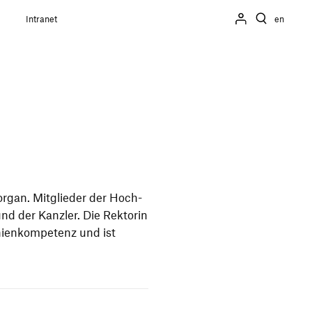
Intranet
en
l­or­gan. Mit­glie­der der Hoch­
und der Kanz­le­r. Die Rek­torin
ni­en­kom­pe­tenz und ist