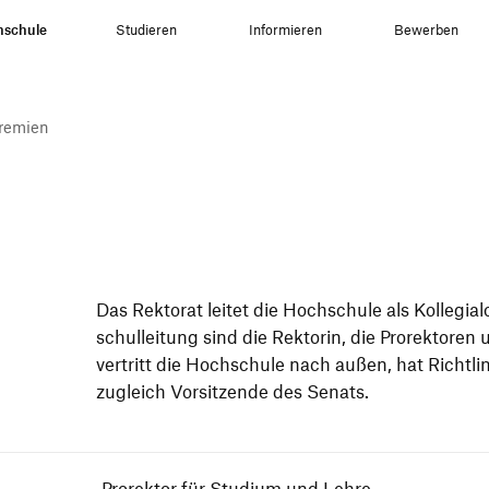
hschule
Studieren
Informieren
Bewerben
remien
Das Rek­to­rat lei­tet die Hoch­schu­le als Kol­le­gi­a
schul­lei­tung sind die Rek­torin, die Pro­rek­to­ren 
ver­tritt die Hoch­schu­le nach außen, hat Richt­li­
zugleich Vor­sit­zen­de des Senats.
Prorektor für Studium und Lehre