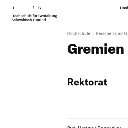
H
Zum Seiteninhalt springen
f
G
Hoc
Hochschule für Gestaltung
Suchen
Schwäbisch Gmünd
Hochschule
Personen und G
Gremien
Rektorat
Prof. Hartmut Bohnacker