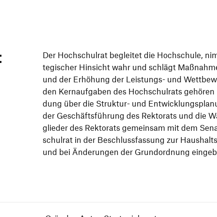
t
Der Hoch­schul­rat beglei­tet die Hoch­schu­le, ni
te­gi­scher Hin­sicht wahr und schlägt Maß­nah­men 
und der Erhö­hung der Leis­­tungs- und Wett­be­wer
den Kern­auf­ga­ben des Hoch­schul­rats gehö­ren i
dung über die Struk­tur- und Ent­wick­lungs­pla­n
der Geschäfts­füh­rung des Rek­to­rats und die Wa
glie­der des Rek­to­rats gemein­sam mit dem Sena
schulrat in der Beschluss­fas­sung zur Haus­halts
und bei Ände­rungen der Grund­ord­nung einge