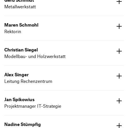
Gerd Schmidt
Metallwerkstatt
ed.dneumg-gfh@tdimhcs.dreg
07171 602613
Maren Schmohl
Rektorin
Christian Siegel
ed.dneumg-gfh@lhomhcs.neram
Modellbau- und Holzwerkstatt
ed.dneumg-gfh@legeis.naitsirhc
07171 602644
Alex Singer
Leitung Rechenzentrum
ed.dneumg-gfh@regnis.xela
07171 602627
Jan Spikowius
Projektmanager IT-Strategie
ed.dneumg-gfh@suiwokips.naj
07171 602 6945
Nadine Stümpfig