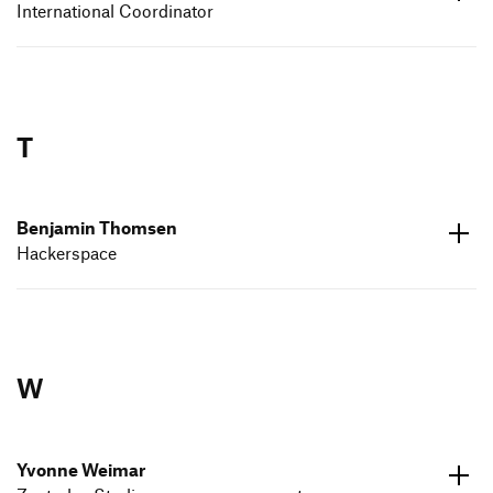
International Coordinator
ed.dneumg-gfh@lanoitanretni
07171 602633
T
Benjamin Thomsen
Hackerspace
ed.dneumg-gfh@nesmoht.nimajneb
07171 6026993
W
Yvonne Weimar