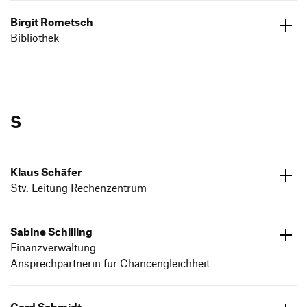
01515 7911472
Birgit Rometsch
Bibliothek
ed.dneumg-gfh@hcstemor.tigrib
07171 602659
S
Klaus Schäfer
Stv. Leitung Rechenzentrum
ed.dneumg-gfh@refeahcs.sualk
07171 602624
Sabine Schilling
Finanzverwaltung
Ansprechpartnerin für Chancengleichheit
ed.dneumg-gfh@gnillihcs.enibas
07171 602684