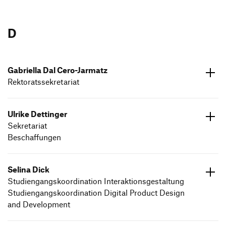
ed.dneumg-gfh@leugicic.meda
07171 602642
D
Gabriella Dal Cero-Jarmatz
Rektoratssekretariat
ed.dneumg-gfh@ztamraj.alleirbag
07171 602603
Ulrike Dettinger
Sekretariat
Beschaffungen
ed.dneumg-gfh@regnitted.ekirlu
07171 602639
Selina Dick
Studiengangskoordination Interaktionsgestaltung
Studiengangskoordination Digital Product Design
and Development