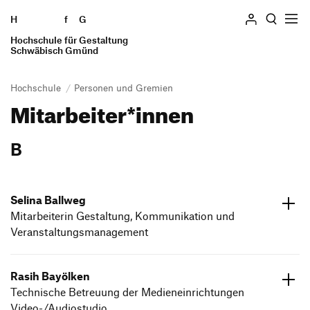
H
Zum Seiteninhalt springen
f
G
Hochschule für Gestaltung
Suchen
Schwäbisch Gmünd
Hochschule
Personen und Gremien
Mitarbeiter*innen
Hochschule
Profil
B
Geschichte
Einrichtungen
Standorte
Selina Ballweg
Mitarbeiterin Gestaltung, Kommunikation und
Personen und Gremien
Veranstaltungsmanagement
Stellenangebote
ed.dneumg-gfh@gewllab.aniles
Ausstellung
07171 602625
Rasih Bayölken
Forschung und Transfer
Technische Betreuung der Medieneinrichtungen
Preise und Auszeichnungen
Video-/Audiostudio