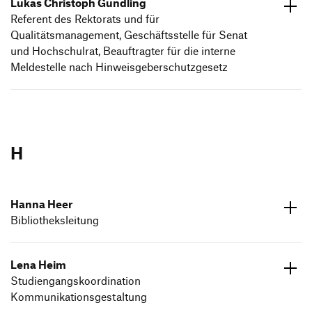
Lukas Christoph Gundling
Referent des Rektorats und für
Qualitätsmanagement, Geschäftsstelle für Senat
und Hochschulrat, Beauftragter für die interne
Meldestelle nach Hinweisgeberschutzgesetz
ed.dneumg-gfh@gnildnug.sakul
07171 6026791
H
Hanna Heer
Bibliotheksleitung
ed.dneumg-gfh@reeh.annah
07171 602655
Lena Heim
Studiengangskoordination
Kommunikationsgestaltung