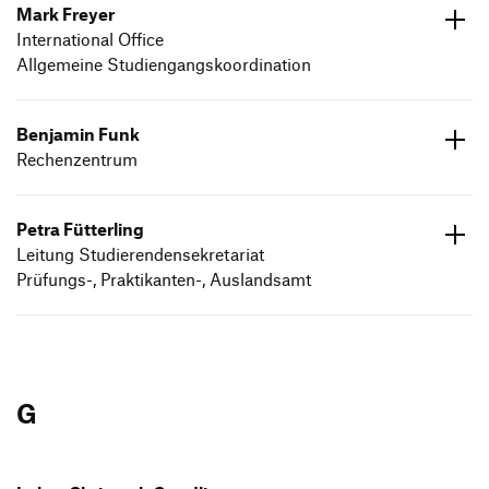
Mark Freyer
International Office
Allgemeine Studiengangskoordination
ed.dneumg-gfh@tni-ma
07171 602609
Benjamin Funk
Rechenzentrum
ed.dneumg-gfh@knuf.nimajneb
07171 602650
Petra Fütterling
Leitung Studierendensekretariat
Prüfungs-, Praktikanten-, Auslandsamt
ed.dneumg-gfh@gnilretteuf.artep
07171 602605
G