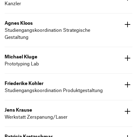
Kanzler
ed.dneumg-gfh@relhteak.trebron
07171 602602
Agnes Kloos
Studiengangskoordination Strategische
Gestaltung
ed.dneumg-gfh@am-ma
07171 6026991
Michael Kluge
Prototyping Lab
ed.dneumg-gfh@egulk.leahcim
07171 6026776
Friederike Kohler
Studiengangskoordination Produktgestaltung
ed.dneumg-gfh@gp-ma
07171 602645
Jens Krause
Werkstatt Zerspanung/Laser
Patricia Kretzschmar