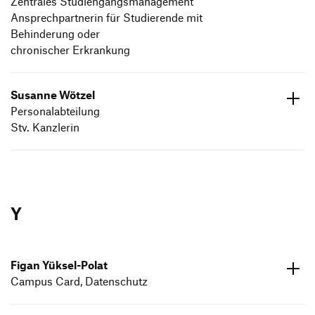
Zentrales Studiengangsmanagement
Ansprechpartnerin für Studierende mit
Behinderung oder
chronischer Erkrankung
Susanne Wötzel
ed.dneumg-gfh@tnemeganamsgnagneiduts
Personalabteilung
07171 6026796
Stv. Kanzlerin
ed.dneumg-gfh@lezteow.ennasus
07171 602604
Y
Figan Yüksel-Polat
Campus Card, Datenschutz
ed.dneumg-gfh@talop.nagif