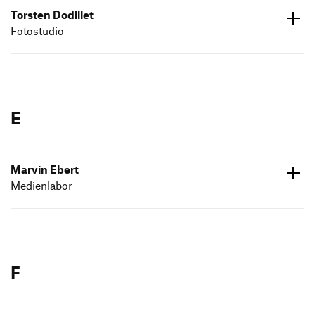
Torsten Dodillet
ed.dneumg-gfh@gi-ma
Fotostudio
07171 602632
ed.dneumg-gfh@tellidod.netsrot
07171 602628
E
Marvin Ebert
Medienlabor
ed.dneumg-gfh@trebe.nivram
07171 602 660
F