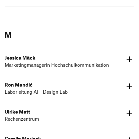
ed.dneumg-gfh@akil.alrac
07171 602617
M
Jessica Mäck
Marketingmanagerin Hochschulkommunikation
ed.dneumg-gfh@kceam.acissej
07171 602617
Ron Mandić
Laborleitung AI+ Design Lab
ed.dneumg-gfh@cidnam.nor
07171 602612
Ulrike Matt
Rechenzentrum
ed.dneumg-gfh@ttam.ekirlu
07171 602649
Carolin Morlock