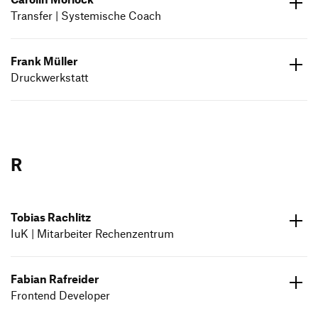
Transfer | Systemische Coach
Frank Müller
ed.dneumg-gfh@kcolrom.nilorac
Druckwerkstatt
07171 602636
ed.dneumg-gfh@relleum.knarf
07171 602669
R
Tobias Rachlitz
IuK | Mitarbeiter Rechenzentrum
ed.dneumg-gfh@ztilhcar.saibot
07171 602623
Fabian Rafreider
Frontend Developer
ed.dneumg-gfh@redierfar.naibaf