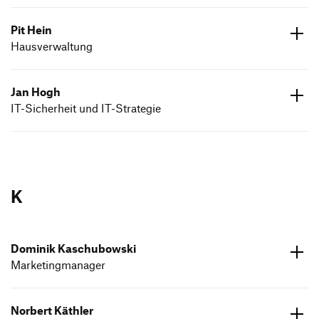
Pit Hein
ed.dneumg-gfh@gk-ma
Hausverwaltung
07171 6026770
ed.dneumg-gfh@nieh.tip
07171 602643
Jan Hogh
IT-Sicherheit und IT-Strategie
ed.dneumg-gfh@hgoh.naj
07171 602 6904
K
Dominik Kaschubowski
Marketingmanager
ed.dneumg-gfh@ikswobuhcsak.kinimod
071716026771
Norbert Käthler