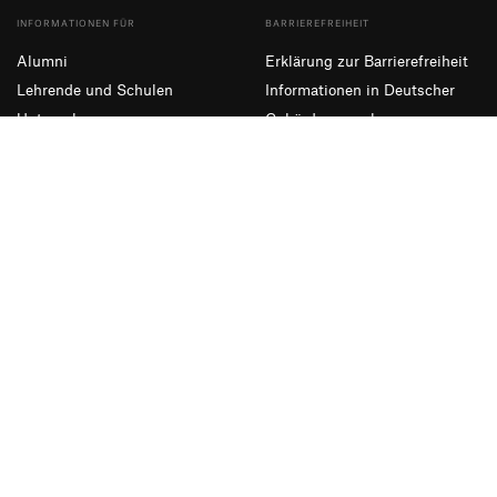
INFORMATIONEN FÜR
BARRIEREFREIHEIT
Alumni
Erklärung zur Barrierefreiheit
Lehrende und Schulen
Informationen in Deutscher
Unternehmen
Gebärdensprache
Presse und Medien
Leichte Sprache
NEWSLETTER ABONNIEREN
Eintragen
Facebook
Instagram
YouTube
Impressum
Datenschutzerklärung
Informationssicherheit