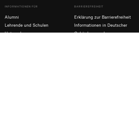
INFORMATIONEN FÜR
BARRIEREFREIHEIT
Alumni
Erklärung zur Barrierefreiheit
Lehrende und Schulen
Informationen in Deutscher
Unternehmen
Gebärdensprache
Presse und Medien
Leichte Sprache
NEWSLETTER ABONNIEREN
Eintragen
Facebook
Instagram
YouTube
Impressum
Datenschutzerklärung
Informationssicherheit