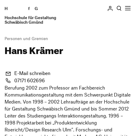
H
Zum Seiteninhalt springen
f
G
Hochschule für Gestaltung
Suchen
Schwäbisch Gmünd
Personen und Gremien
Hans Krämer
Hochschule
Profil
Studieren
Geschichte
E-Mail schreiben
Studiengänge
Einrichtungen
Informieren
07171 602696
Praxissemester
Standorte
Berufung 2002 zum Professor am Fachbereich
Studierende
Auslandssemester
Kommunikationsgestaltung mit dem Schwerpunkt Digitale
Personen und Gremien
Bewerben
Alumni
Medien. Von 1998 – 2002 Lehraufträge an der Hochschule
Verfasste Studierendenschaft
Stellenangebote
Bewerbung Bachelor
für Gestaltung Schwäbisch Gmünd und bis Sommer 2012
Mitarbeiter*innen
Wohnen
Intranet
Ausstellung
Leiter des Studiengangs Interaktionsgestaltung. 1996 –
Bewerbung Master
Lehrende und Schulen
Beratung und Finanzierung
1998 Projektarbeit bei „Produktentwicklung
Forschung und Transfer
Schnupperstudium
Roericht/Design Research Ulm“. Forschungs- und
Presse und Medien
Switch to en version of this page
International Students
Preise und Auszeichnungen