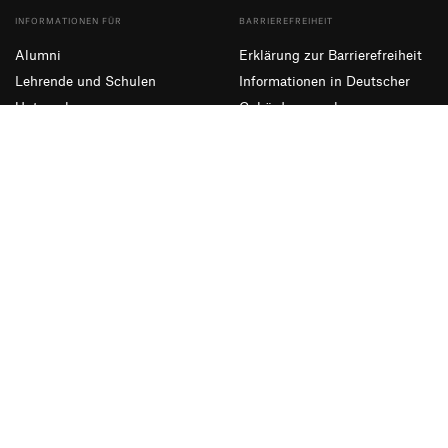
INFORMATIONEN FÜR
BARRIEREFREIHEIT
Alumni
Erklärung zur Barrierefreiheit
Lehrende und Schulen
Informationen in Deutscher
Unternehmen
Gebärdensprache
Presse und Medien
Leichte Sprache
NEWSLETTER ABONNIEREN
Eintragen
Facebook
Instagram
YouTube
Impressum
Datenschutzerklärung
Informationssicherheit