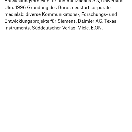
Entwicklungsprojekte für und mit Madaus AG, Universität
Informationsveranstaltungen
Unternehmen
Ulm. 1996 Gründung des Büros neustart corporate
HfG-Netzwerk
medialab: diverse Kommunikations-, Forschungs- und
Entwicklungsprojekte für Siemens, Daimler AG, Texas
Downloads
Instruments, Süddeutscher Verlag, Miele, E.ON.