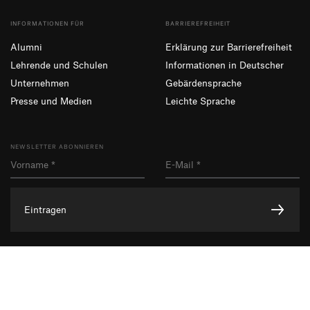
INFORMATIONEN FÜR
BARRIEREFREIHEIT
Alumni
Erklärung zur Barrierefreiheit
Lehrende und Schulen
Informationen in Deutscher
Unternehmen
Gebärdensprache
Presse und Medien
Leichte Sprache
NEWSLETTER ABONNIEREN
Eintragen
Facebook
Instagram
YouTube
Impressum
Datenschutzerklärung
Informationssicherheit