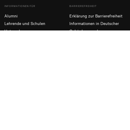
INFORMATIONEN FÜR
BARRIEREFREIHEIT
Alumni
Erklärung zur Barrierefreiheit
Lehrende und Schulen
Informationen in Deutscher
Unternehmen
Gebärdensprache
Presse und Medien
Leichte Sprache
NEWSLETTER ABONNIEREN
Eintragen
Facebook
Instagram
YouTube
Impressum
Datenschutzerklärung
Informationssicherheit