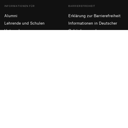
INFORMATIONEN FÜR
BARRIEREFREIHEIT
Alumni
Erklärung zur Barrierefreiheit
Lehrende und Schulen
Informationen in Deutscher
Unternehmen
Gebärdensprache
Presse und Medien
Leichte Sprache
NEWSLETTER ABONNIEREN
Eintragen
Facebook
Instagram
YouTube
Impressum
Datenschutzerklärung
Informationssicherheit