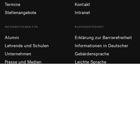
Termine
Kontakt
Stellenangebote
Intranet
INFORMATIONEN FÜR
BARRIEREFREIHEIT
Alumni
Erklärung zur Barrierefreiheit
Lehrende und Schulen
Informationen in Deutscher
Unternehmen
Gebärdensprache
Presse und Medien
Leichte Sprache
NEWSLETTER ABONNIEREN
Eintragen
Facebook
Instagram
YouTube