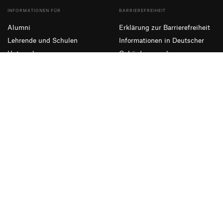
INFORMATIONEN FÜR
BARRIEREFREIHEIT
Alumni
Erklärung zur Barrierefreiheit
Lehrende und Schulen
Informationen in Deutscher
Unternehmen
Gebärdensprache
Presse und Medien
Leichte Sprache
NEWSLETTER ABONNIEREN
Eintragen
Facebook
Instagram
YouTube
Impressum
Datenschutzerklärung
Informationssicherheit