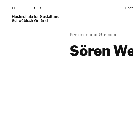
H
Zum Seiteninhalt springen
f
G
Hoch
Hochschule für Gestaltung
Suchen
Schwäbisch Gmünd
Personen und Gremien
Sören We