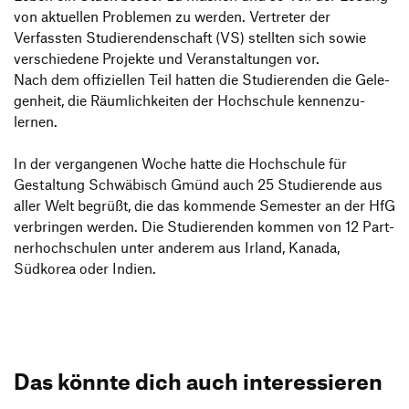
von aktu­ellen Problemen zu werden. Vertreter der
Verfassten Studie­ren­den­schaft (VS) stellten sich sowie
verschie­dene Projekte und Veran­stal­tungen vor.
Nach dem offi­zi­ellen Teil hatten die Studie­renden die Gele­
gen­heit, die Räum­lich­keiten der Hoch­schule kennen­zu­
lernen.
In der vergan­genen Woche hatte die Hoch­schule für
Gestal­tung Schwä­bisch Gmünd auch 25 Studie­rende aus
aller Welt begrüßt, die das kommende Semester an der HfG
verbringen werden. Die Studie­renden kommen von 12 Part­
ner­hoch­schulen unter anderem aus Irland, Kanada,
Südkorea oder Indien.
Das könnte dich auch interessieren