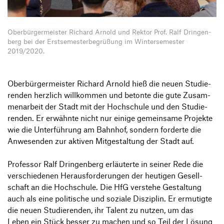
Informationsveranstaltungen
Unternehmen
HfG-Netzwerk
Ober­bür­ger­meister Richard Arnold und Rektor Prof. Ralf Drin­gen­
Downloads
berg bei der Erst­se­mes­ter­be­grü­ßung im Winter­se­mester
2019/2020.
Ober­bür­ger­meister Richard Arnold hieß die neuen Studie­
renden herz­lich will­kommen und betonte die gute Zusam­
men­ar­beit der Stadt mit der Hoch­schule und den Studie­
renden. Er erwähnte nicht nur einige gemein­same Projekte
wie die Unter­füh­rung am Bahnhof, sondern forderte die
Anwe­senden zur aktiven Mitge­stal­tung der Stadt auf.
Professor Ralf Drin­gen­berg erläu­terte in seiner Rede die
verschie­denen Heraus­for­de­rungen der heutigen Gesell­
schaft an die Hoch­schule. Die HfG verstehe Gestal­tung
auch als eine poli­ti­sche und soziale Diszi­plin. Er ermu­tigte
die neuen Studie­renden, ihr Talent zu nutzen, um das
Leben ein Stück besser zu machen und so Teil der Lösung