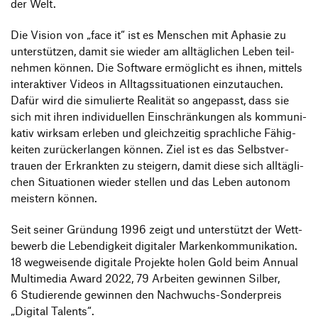
der Welt.
Die Vision von
„
face it“ ist es Menschen mit Aphasie zu
unter­stützen, damit sie wieder am alltäg­li­chen Leben teil­
nehmen können. Die Soft­ware ermög­licht es ihnen, mittels
inter­ak­tiver Videos in Alltags­si­tua­tionen einzu­tau­chen.
Dafür wird die simu­lierte Realität so ange­passt, dass sie
sich mit ihren indi­vi­du­ellen Einschrän­kungen als kommu­ni­
kativ wirksam erleben und gleich­zeitig sprach­liche Fähig­
keiten zurück­er­langen können. Ziel ist es das Selbst­ver­
trauen der Erkrankten zu stei­gern, damit diese sich alltäg­li­
chen Situa­tionen wieder stellen und das Leben autonom
meis­tern können.
Seit seiner Grün­dung 1996 zeigt und unter­stützt der Wett­
be­werb die Leben­dig­keit digi­taler Marken­kom­mu­ni­ka­tion.
18 wegwei­sende digi­tale Projekte holen Gold beim Annual
Multi­media Award 2022, 79 Arbeiten gewinnen Silber,
6 Studie­rende gewinnen den Nach­wuchs-Sonder­preis
„
Digital Talents“.