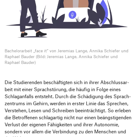
Informationsveranstaltungen
Unternehmen
HfG-Netzwerk
Downloads
Bache­lor­ar­beit
„
face it“ von Jere­mias Lange, Annika Schiefer und
Raphael Bauder (Bild: Jeremias Lange, Annika Schiefer und
Raphael Bauder)
Die Studie­renden beschäf­tigten sich in ihrer Abschluss­ar­
beit mit einer Sprach­stö­rung, die häufig in Folge eines
Schlag­an­falls entsteht. Durch die Schä­di­gung des Sprach­
zen­trums im Gehirn, werden in erster Linie das Spre­chen,
Verstehen, Lesen und Schreiben beein­träch­tigt. So erleben
die Betrof­fenen schlag­artig nicht nur einen beängs­ti­genden
Verlust der eigenen Fähig­keiten und ihrer Auto­nomie,
sondern vor allem die Verbin­dung zu den Menschen und