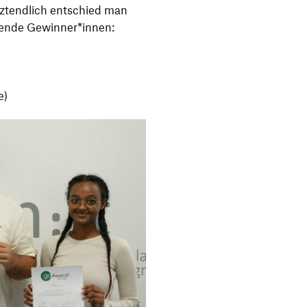
tzt­end­lich entschied man
lgende Gewinner*innen:
e)