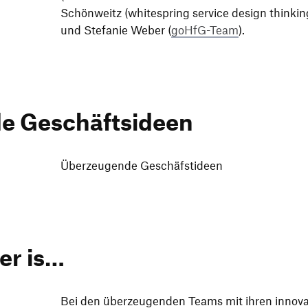
Schön­weitz (white­spring service design thin­ki
und Stefanie Weber (
goHfG-Team
).
de Geschäftsideen
Über­zeu­gende Geschäfstideen
er is…
Bei den über­zeu­genden Teams mit ihren inno­va