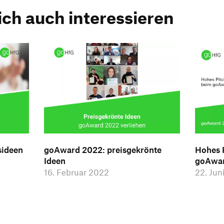
ich auch interessieren
sideen
goAward 2022: preisgekrönte
Hohes 
Ideen
goAwa
16. Februar 2022
22. Jun