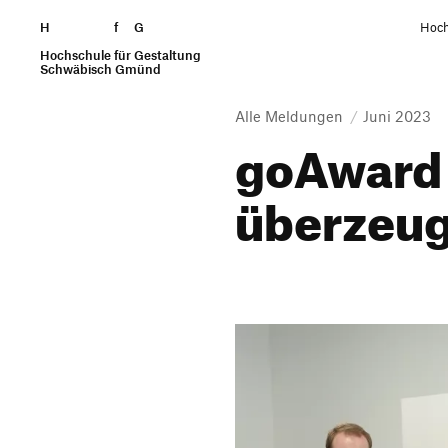
H
Zum Seiteninhalt springen
f
G
Hoch
Hochschule für Gestaltung
Suchen
Schwäbisch Gmünd
Alle Meldungen
Juni 2023
goAward 
über­zeu