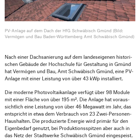
Informationsveranstaltungen
Unternehmen
HfG-Netzwerk
Downloads
PV-Anlage auf dem Dach der HfG Schwä­bisch Gmünd (Bild:
Vermögen und Bau Baden-Württemberg Amt Schwäbisch Gmünd)
Nach einer Dach­sa­nie­rung auf dem landes­ei­genen histo­ri­
schen Gebäude der Hoch­schule für Gestal­tung in Gmünd
hat Vermögen und Bau, Amt Schwä­bisch Gmünd, eine PV-
Anlage mit einer Leis­tung von über 43 kWp installiert.
Die moderne Photo­vol­ta­ik­an­lage verfügt über 98 Module
mit einer Fläche von über 195 m². Die Anlage hat voraus­
sicht­lich eine Leis­tung von über 46 Mega­watt im Jahr, das
entspricht in etwa dem Verbrauch von 23 Zwei-Personen-
Haus­halten. Die produ­zierte Energie wird primär für den
Eigen­be­darf genutzt, bei Produk­ti­ons­spitzen aber auch in
das Netz der Stadt­werke Schwä­bisch Gmünd eingespeist.