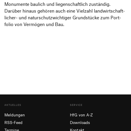
Monu­mente baulich und liegen­schaft­lich zuständig.
Darüber hinaus gehören auch eine Viel­zahl land­wirt­schaft­
li­cher- und natur­schutzwich­tiger Grund­stücke zum Port­
folio von Vermögen und Bau.
AKTUELLES
SERVICE
Meldungen
HfG von A-Z
RSS-Feed
Downloads
Termine
Kontakt