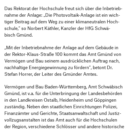
Das Rektorat der Hoch­schule freut sich über die Inbe­trieb­
nahme der Anlage:
„
Die Photo­vol­taik-Anlage ist ein wich­
tiger Beitrag auf dem Weg zu einer klima­neu­tralen Hoch­
schule,“ so Norbert Käthler, Kanzler der HfG Schwä­
bisch Gmünd.
„
Mit der Inbe­trieb­nahme der Anlage auf dem Gebäude in
der Rektor-Klaus-Straße 100 kommt das Amt Gmünd von
Vermögen und Bau seinem ausdrück­li­chen Auftrag nach,
nach­hal­tige Ener­gie­ge­win­nung zu fördern“, betont Dr.
Stefan Horrer, der Leiter des Gmünder Amtes.
Vermögen und Bau Baden-Würt­tem­berg, Amt Schwä­bisch
Gmünd, ist v.a. für die Unter­brin­gung der Landes­be­hörden
in den Land­kreisen Ostalb, Heiden­heim und Göppingen
zuständig. Neben den staat­li­chen Einrich­tungen Polizei,
Finanz­ämter und Gerichte, Staats­an­walt­schaft und Justiz­
voll­zugs­an­stalten ist das Amt auch für die Hoch­schulen
der Region, verschie­dene Schlösser und andere histo­ri­sche