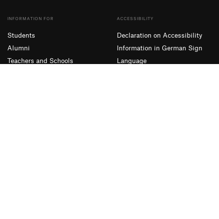
INFORMATION FOR
ACCESSIBILITY
Students
Declaration on Accessibility
Alumni
Information in German Sign
Teachers and Schools
Language
Companies
Simple Language
Presse und Medien
SUBSCRIBE TO OUR NEWSLETTER
Sign up
Facebook
Instagram
YouTube