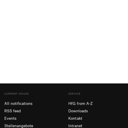
CURRENT ISSUES
SERVICE
All notifications
HfG from A-Z
RSS feed
Downloads
Events
Kontakt
Stellenangebote
Intranet