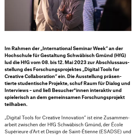
Information Events
Companies
HfG-Network
Downloads
Im Rahmen der
„
Inter­na­tional Seminar Week“ an der
Hoch­schule für Gestal­tung Schwä­bisch Gmünd (HfG)
lud die HfG vom 08. bis 12. Mai 2023 zur Abschluss­aus­
stel­lung des Forschungs­pro­jektes
„
Digital Tools for
Crea­tive Colla­bo­ra­tion“ ein. Die Ausstel­lung präsen­
tierte studen­ti­sche Projekte, schuf Raum für Dialog und
Inter­views – und ließ Besucher*innen inter­aktiv und
spie­le­risch an dem gemein­samen Forschungs­pro­jekt
teilhaben.
„
Digital Tools for Crea­tive Inno­va­tion“ ist eine Zusam­men­
ar­beit zwischen der HfG Schwä­bisch Gmünd, der École
Supé­ri­eure d’Art et Design de Saint-Étienne (ESADSE) und