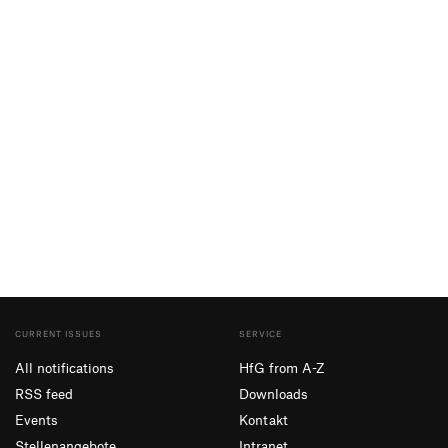
CURRENT ISSUES
SERVICE
All notifications
HfG from A-Z
RSS feed
Downloads
Events
Kontakt
Stellenangebote
Intranet