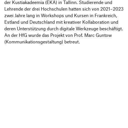
der Kustiaka­de­emia (EKA) in Tallinn. Studie­rende und
Lehrende der drei Hoch­schulen hatten sich von 2021 – 2023
zwei Jahre lang in Work­shops und Kursen in Frank­reich,
Estland und Deutsch­land mit krea­tiver Kolla­bo­ra­tion und
deren Unter­stüt­zung durch digi­tale Werk­zeuge beschäf­tigt.
An der HfG wurde das Projekt von Prof. Marc Guntow
(Kommu­ni­ka­ti­ons­ge­stal­tung) betreut.