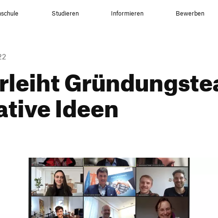
schule
Studieren
Informieren
Bewerben
22
leiht Grün­dungs­te
a­tive Ideen