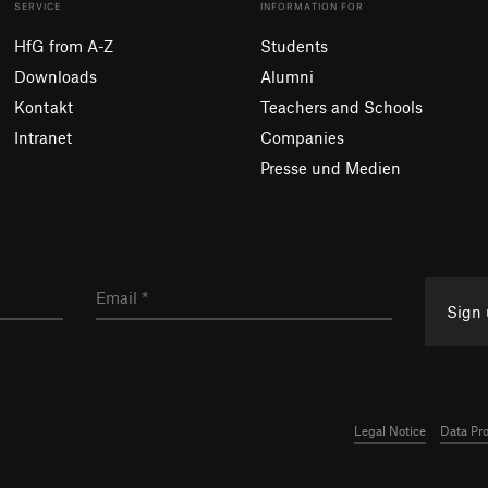
SERVICE
INFORMATION FOR
HfG from A-Z
Students
Downloads
Alumni
Kontakt
Teachers and Schools
Intranet
Companies
Presse und Medien
Sign
Legal Notice
Data Pr