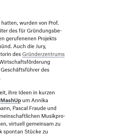
hatten, wurden von Prof.
eiter des für Grün­dungs­be­
ben geru­fe­nenen Projekts
ünd. Auch die Jury,
­torin des
Grün­der­zen­trums
Wirt­schafts­för­de­rung
Geschäfts­führer des
.
it, ihre Ideen in kurzen
m
MashUp
um Annika
l­mann, Pascal Fraude und
ein­schaft­li­chen Musik­pro­
nen, virtuell gemeinsam zu
nik spontan Stücke zu