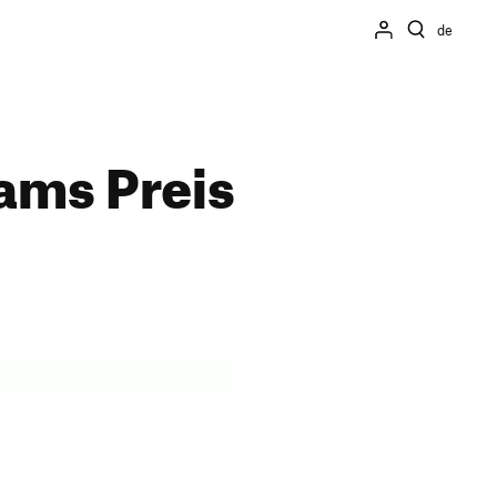
de
ams Preis