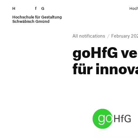
H
Skip to content
f
G
Hoch
Hochschule für Gestaltung
Search
Schwäbisch Gmünd
All notifications
February 20
goHfG ver
für inno­v