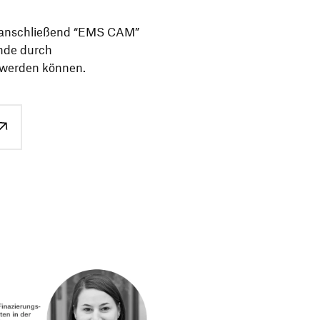
 anschlie­ßend
“
EMS CAM”
ende durch
t werden können.