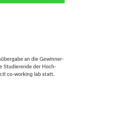
n­über­gabe an die Gewin­ner­
e Studie­rende der Hoch­
n:it co-working lab statt.