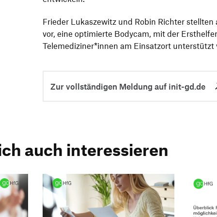
Frieder Luka­sze­witz und Robin Richter stellten
vor, eine opti­mierte Bodycam, mit der Erst­hel­f
Telemediziner*innen am Einsatzort unter­stütz
Zur vollständigen Meldung auf init-gd.de
ich auch interessieren