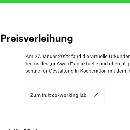
e Preisverleihung
Am 27. Januar 2022 fand die virtu­elle Urkun­de
teams des
„
goAward“ an aktu­elle und ehema­lig
schule für Gestal­tung in Koope­ra­tion mit dem i
Zum in:it co-working lab