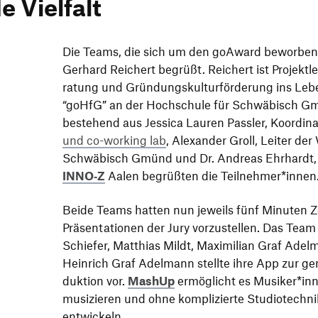
e Vielfalt
Die Teams, die sich um den goAward beworben 
Gerhard Reichert begrüßt. Reichert ist Projekt­l
ra­tung und Grün­dungs­kul­tur­för­de­rung ins Le
“
goHfG” an der Hoch­schule für Schwä­bisch Gm
bestehend aus Jessica Lauren Passler, Koor­di­na
und co-working lab
, Alex­ander Groll, Leiter der 
Schwä­bisch Gmünd und Dr. Andreas Ehrhardt, 
INNO‑Z
Aalen begrüßten die Teilnehmer*innen
Beide Teams hatten nun jeweils fünf Minuten Ze
Präsen­ta­tionen der Jury vorzu­stellen. Das Tea
Schiefer, Matthias Mildt, Maxi­mi­lian Graf Ade
Hein­rich Graf Adel­mann stellte ihre App zur gem
duk­tion vor.
MashUp
ermög­licht es Musiker*in
musi­zieren und ohne kompli­zierte Studio­tech
entwickeln.