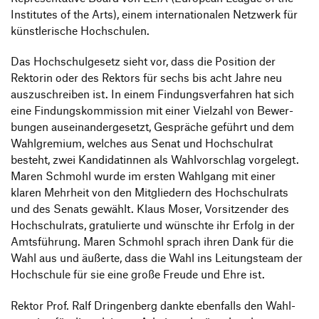
Insti­tutes of the Arts), einem inter­na­tio­nalen Netz­werk für
künst­le­ri­sche Hochschulen.
Das Hoch­schul­ge­setz sieht vor, dass die Posi­tion der
Rektorin oder des Rektors für sechs bis acht Jahre neu
auszu­schreiben ist. In einem Findungs­ver­fahren hat sich
eine Findungs­kom­mis­sion mit einer Viel­zahl von Bewer­
bungen ausein­an­der­ge­setzt, Gespräche geführt und dem
Wahl­gre­mium, welches aus Senat und Hoch­schulrat
besteht, zwei Kandi­da­tinnen als Wahl­vor­schlag vorge­legt.
Maren Schmohl wurde im ersten Wahl­gang mit einer
klaren Mehr­heit von den Mitglie­dern des Hoch­schul­rats
und des Senats gewählt. Klaus Moser, Vorsit­zender des
Hoch­schul­rats, gratu­lierte und wünschte ihr Erfolg in der
Amts­füh­rung. Maren Schmohl sprach ihren Dank für die
Wahl aus und äußerte, dass die Wahl ins Leitungs­team der
Hoch­schule für sie eine große Freude und Ehre ist.
Rektor Prof. Ralf Drin­gen­berg dankte eben­falls den Wahl­