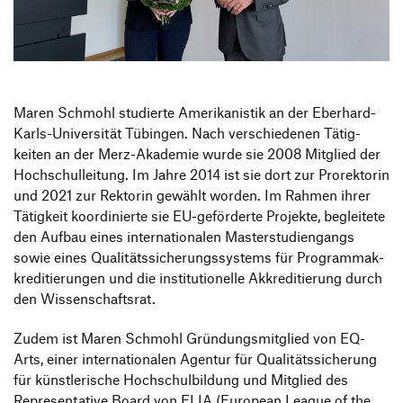
Information Events
Companies
HfG-Network
Downloads
Maren Schmohl studierte Ameri­ka­nistik an der Eber­hard-
Karls-Univer­sität Tübingen. Nach verschie­denen Tätig­
keiten an der Merz-Akademie wurde sie 2008 Mitglied der
Hoch­schul­lei­tung. Im Jahre 2014 ist sie dort zur Prorek­torin
und 2021 zur Rektorin gewählt worden. Im Rahmen ihrer
Tätig­keit koor­di­nierte sie EU-geför­derte Projekte, beglei­tete
den Aufbau eines inter­na­tio­nalen Master­stu­di­en­gangs
sowie eines Quali­täts­si­che­rungs­sys­tems für Program­mak­
kre­di­tie­rungen und die insti­tu­tio­nelle Akkre­di­tie­rung durch
den Wissenschaftsrat.
Zudem ist Maren Schmohl Grün­dungs­mit­glied von EQ-
Arts, einer inter­na­tio­nalen Agentur für Quali­täts­si­che­rung
für künst­le­ri­sche Hoch­schul­bil­dung und Mitglied des
Repre­sen­ta­tive Board von ELIA (Euro­pean League of the