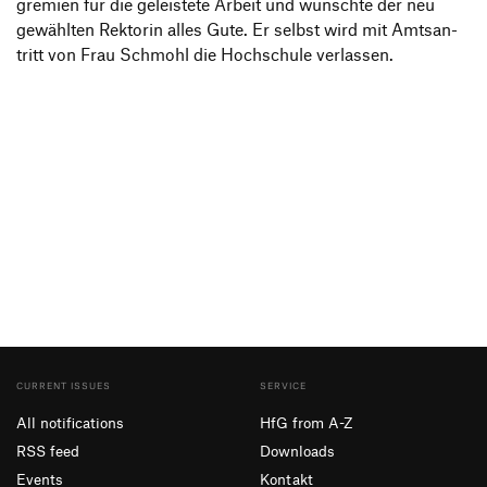
gre­mien für die geleis­tete Arbeit und wünschte der neu
gewählten Rektorin alles Gute. Er selbst wird mit Amts­an­
tritt von Frau Schmohl die Hoch­schule verlassen.
CURRENT ISSUES
SERVICE
All notifications
HfG from A-Z
RSS feed
Downloads
Events
Kontakt