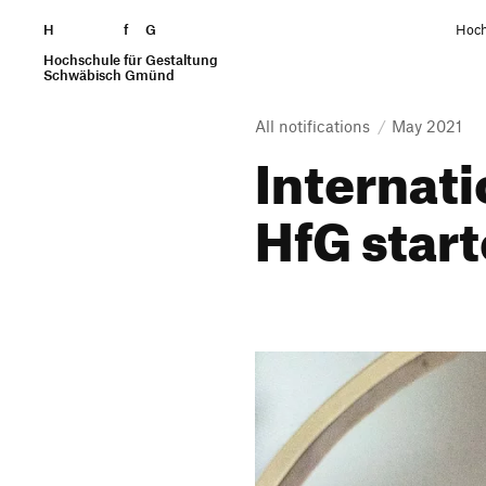
H
Skip to content
f
G
Hoch
Hochschule für Gestaltung
Search
Schwäbisch Gmünd
All notifications
May 2021
Inter­na­
HfG start