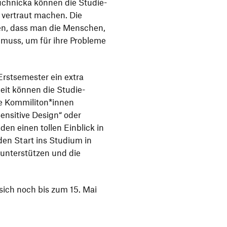
uch­nicka können die Studie­
 vertraut machen. Die
en, dass man die Menschen,
 muss, um für ihre Probleme
Erst­se­mester ein extra
heit können die Studie­
e Kommiliton*innen
nsi­tive Design“ oder
den einen tollen Einblick in
 den Start ins Studium in
nter­stützen und die
ich noch bis zum 15. Mai