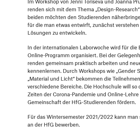
Im Work­shop von Jenni Tori­seva und Joanna Pr
renden sich mit dem Thema
„
Design-Rese­arch“
beiden möchten den Studie­renden näher­bring
für die man etwas entwirft, zunächst verstehen
Lösungen zu entwickeln.
In der inter­na­tio­nalen Labor­woche wird für die 
Online-Programm orga­ni­siert. Bei der Gele­gen­
renden gemeinsam prak­tisch arbeiten und neu
kennen­lernen. Durch Work­shops wie
„
Gender Se
„
Mate­rial und Licht“ bekommen die Teil­neh­men
verschie­dene Bereiche. Die Hoch­schule will so
Zeiten der Corona-Pandemie und Online-Lehre u
Gemein­schaft der HfG-Studie­renden fördern.
Für das Winter­se­mester 2021/2022 kann man s
an der HfG bewerben.