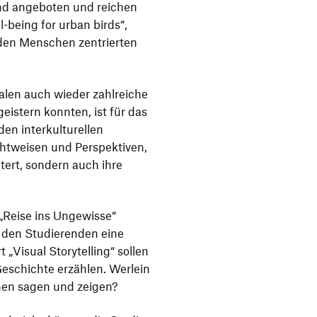
and ange­boten und reichen
l-being for urban birds“,
 den Menschen zentrierten
alen auch wieder zahl­reiche
eis­tern konnten, ist für das
 inter­kul­tu­rellen
t­weisen und Perspek­tiven,
ei­tert, sondern auch ihre
„
Reise ins Unge­wisse“
 den Studie­renden eine
rt
„
Visual Storytel­ling“ sollen
Geschichte erzählen. Werlein
nnen sagen und zeigen?