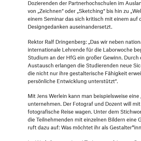
Dozie­renden der Part­ner­hoch­schulen im Ausl
von
„
Zeichnen“ oder
„
Sket­ching“ bis hin zu
„
Wel
einem Seminar das sich kritisch mit einem auf
Design­ge­danken auseinandersetzt.
Rektor Ralf Drin­gen­berg:
„
Das wir neben natio­n
inter­na­tio­nale Lehrende für die Labor­woche beg
Studium an der HfG ein großer Gewinn. Durch den
Austausch erlangen die Studie­renden neue Sich
die nicht nur ihre gestal­te­ri­sche Fähig­keit erw
persön­liche Entwick­lung unterstützt“.
Mit Jens Werlein kann man beispiels­weise eine
unter­nehmen. Der Foto­graf und Dozent will mit
foto­gra­fi­sche Reise wagen. Unter dem Stich­wo
die Teil­neh­menden mit einzelnen Bildern eine 
ruft dazu auf: Was möchtet ihr als Gestalter*i