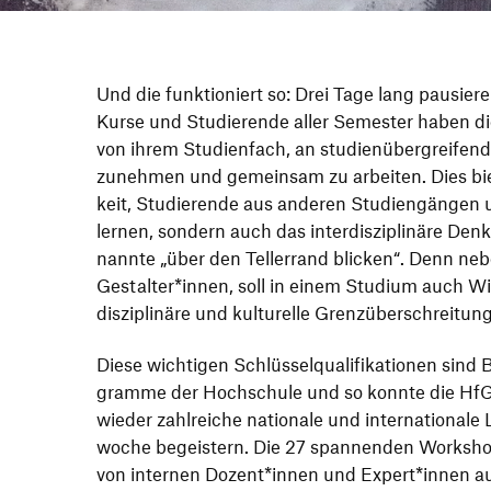
Und die funk­tio­niert so: Drei Tage lang pausiere
Kurse und Studie­rende aller Semester haben di
von ihrem Studi­en­fach, an studi­en­über­grei­fe
zu­nehmen und gemeinsam zu arbeiten. Dies bie
keit, Studie­rende aus anderen Studi­en­gängen
lernen, sondern auch das inter­dis­zi­pli­näre De
nannte
„
über den Teller­rand blicken“. Denn ne
Gestalter*innen, soll in einem Studium auch Wis
dis­zi­pli­näre und kultu­relle Grenz­über­schrei­t
Diese wich­tigen Schlüs­sel­qua­li­fi­ka­tionen sind 
gramme der Hoch­schule und so konnte die Hf
wieder zahl­reiche natio­nale und inter­na­tio­nal
woche begeis­tern. Die 27 span­nenden Work­sh
von internen Dozent*innen und Expert*innen au