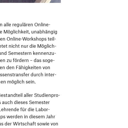
n alle regu­lären Online-
e Möglich­keit, unab­hängig
nden Online-Work­shops teil­
tet nicht nur die Möglich­
 und Semes­tern kennen­zu­
nken zu fördern – das soge­
ben den Fähig­keiten von
sens­transfer durch inter­
ungen möglich sein.
Bestand­teil aller Studi­en­pro­
G auch dieses Semester
e Lehrende für die Labor­
ops werden in diesem Jahr
s der Wirt­schaft sowie von