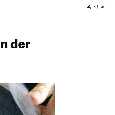
de
an der