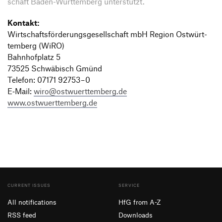
schaft Baden-Würt­tem­berg unterstützt.
Kontakt:
Wirt­schafts­för­de­rungs­ge­sell­schaft mbH Region Ostwürt­
tem­berg (WiRO)
Bahn­hof­platz 5
73525 Schwä­bisch Gmünd
Telefon: 07171 92753 – 0
E‑Mail:
wiro@ostwuerttemberg.de
www.ostwuerttemberg.de
CURRENT ISSUES
SERVICE
All notifications
HfG from A-Z
RSS feed
Downloads