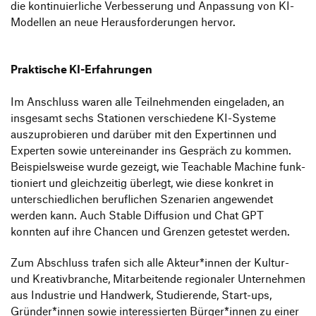
die konti­nu­ier­liche Verbes­se­rung und Anpas­sung von KI-
Modellen an neue Heraus­for­de­rungen hervor.
Prak­ti­sche KI-Erfah­rungen
Im Anschluss waren alle Teil­neh­menden einge­laden, an
insge­samt sechs Stationen verschie­dene KI-Systeme
auszu­pro­bieren und darüber mit den Exper­tinnen und
Experten sowie unter­ein­ander ins Gespräch zu kommen.
Beispiels­weise wurde gezeigt, wie Teachable Machine funk­
tio­niert und gleich­zeitig über­legt, wie diese konkret in
unter­schied­li­chen beruf­li­chen Szena­rien ange­wendet
werden kann. Auch Stable Diffu­sion und Chat GPT
konnten auf ihre Chancen und Grenzen getestet werden.
Zum Abschluss trafen sich alle Akteur*innen der Kultur-
und Krea­tiv­branche, Mitar­bei­tende regio­naler Unter­nehmen
aus Indus­trie und Hand­werk, Studie­rende, Start-ups,
Gründer*innen sowie inter­es­sierten Bürger*innen zu einer