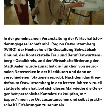
Information Events
Companies
HfG-Network
Downloads
In der gemein­samen Veran­stal­tung der Wirt­schafts­för­
de­rungs­ge­sell­schaft mbH Region Ostwürt­tem­berg
(WiRO), der Hoch­schule für Gestal­tung Schwä­bisch
Gmünd, der Kontakt­stelle Frau und Beruf Ostwürt­tem­
berg – Ostalb­kreis, und der Wirt­schafts­för­de­rung der
Stadt Aalen wurde zunächst die Funk­tion von neuro­
nalen Netz­werken in der KI erläu­tert und dann an
verschie­denen Stationen erprobt. Nachdem das Krea­
tiv­forum Ostwürt­tem­berg in den letzten Jahren virtuell
statt­ge­funden hat, bot sich dieses Mal wieder die Gele­
gen­heit persön­liche Kontakte zu knüpfen, mit
Expert*innen vor Ort auszu­tau­schen und selbst prak­ti­
sche KI-Erfah­rungen zu sammeln.