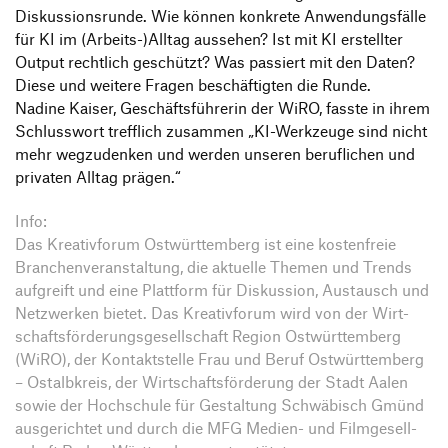
Diskus­si­ons­runde. Wie können konkrete Anwen­dungs­fälle
für KI im (Arbeits-)Alltag aussehen? Ist mit KI erstellter
Output recht­lich geschützt? Was passiert mit den Daten?
Diese und weitere Fragen beschäf­tigten die Runde.
Nadine Kaiser, Geschäfts­füh­rerin der WiRO, fasste in ihrem
Schluss­wort treff­lich zusammen
„
KI-Werk­zeuge sind nicht
mehr wegzu­denken und werden unseren beruf­li­chen und
privaten Alltag prägen.“
Info:
Das Krea­tiv­forum Ostwürt­tem­berg ist eine kosten­freie
Bran­chen­ver­an­stal­tung, die aktu­elle Themen und Trends
aufgreift und eine Platt­form für Diskus­sion, Austausch und
Netz­werken bietet. Das Krea­tiv­forum wird von der Wirt­
schafts­för­de­rungs­ge­sell­schaft Region Ostwürt­tem­berg
(WiRO), der Kontakt­stelle Frau und Beruf Ostwürt­tem­berg
– Ostalb­kreis, der Wirt­schafts­för­de­rung der Stadt Aalen
sowie der Hoch­schule für Gestal­tung Schwä­bisch Gmünd
ausge­richtet und durch die MFG Medien- und Film­ge­sell­