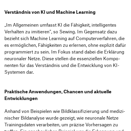
Verständnis von KI und Machine Learning
„
Im Allge­meinen umfasst KI die Fähig­keit, intel­li­gentes
Verhalten zu imitieren“, so Sewing. Im Gegen­satz dazu
bezieht sich Machine Lear­ning auf Compu­ter­ver­fahren, die
es ermög­li­chen, Fähig­keiten zu erlernen, ohne explizit dafür
program­miert zu sein. Im Fokus stand dabei die Erklä­rung
neuro­naler Netze. Diese stellen die essen­zi­ellen Kompo­
nenten für das Verständnis und die Entwick­lung von KI-
Systemen dar.
Prak­ti­sche Anwen­dungen, Chancen und aktu­elle
Entwicklungen
Anhand von Beispielen wie Bild­klas­si­fi­zie­rung und medi­zi­
ni­scher Bild­ana­lyse wurde gezeigt, wie neuro­nale Netze
Trai­nings­daten verar­beiten, um präzise Vorher­sagen zu