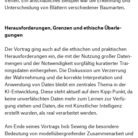
treffen. Ein anschau­li­ches Beispiel war die Erken­nung und
Unter­schei­dung von Blät­tern verschie­dener Baumarten.
Heraus­for­de­rungen, Grenzen und ethi­sche Über­le­
gungen
Der Vortrag ging auch auf die ethi­schen und prak­ti­schen
Heraus­for­de­rungen ein, die mit der Nutzung großer Daten­
mengen und der Notwen­dig­keit sorg­fältig kura­tierter Trai­
nings­daten einher­gehen. Die Diskus­sion um Verzer­rung
der Wahr­neh­mung und die korrekte Inter­pre­ta­tion und
Anwen­dung von Daten bleibt ein zentrales Thema in der
KI-Entwick­lung. Diese steht aktuell auf dem Kipp-Punkt, da
keine unver­fälschten Daten mehr zum Lernen zur Verfü­
gung stehen und Daten, die mit Künst­li­cher Intel­li­genz
erstellt wurden, als real verar­beitet werden.
Am Ende seines Vortrags hob Sewing die beson­dere
Bedeu­tung von modell­über­grei­fender Zusam­men­ar­beit und