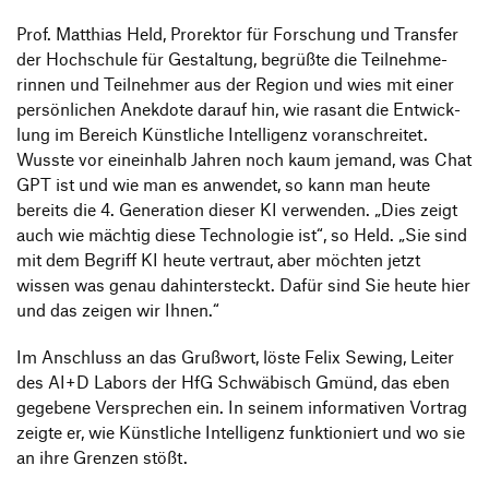
Prof. Matthias Held, Prorektor für Forschung und Transfer
der Hoch­schule für Gestal­tung, begrüßte die Teil­neh­me­
rinnen und Teil­nehmer aus der Region und wies mit einer
persön­li­chen Anek­dote darauf hin, wie rasant die Entwick­
lung im Bereich Künst­liche Intel­li­genz voran­schreitet.
Wusste vor einein­halb Jahren noch kaum jemand, was Chat
GPT ist und wie man es anwendet, so kann man heute
bereits die 4. Gene­ra­tion dieser KI verwenden.
„
Dies zeigt
auch wie mächtig diese Tech­no­logie ist“, so Held.
„
Sie sind
mit dem Begriff KI heute vertraut, aber möchten jetzt
wissen was genau dahin­ter­steckt. Dafür sind Sie heute hier
und das zeigen wir Ihnen.“
Im Anschluss an das Gruß­wort, löste Felix Sewing, Leiter
des AI+D Labors der HfG Schwä­bisch Gmünd, das eben
gege­bene Verspre­chen ein. In seinem infor­ma­tiven Vortrag
zeigte er, wie Künst­liche Intel­li­genz funk­tio­niert und wo sie
an ihre Grenzen stößt.