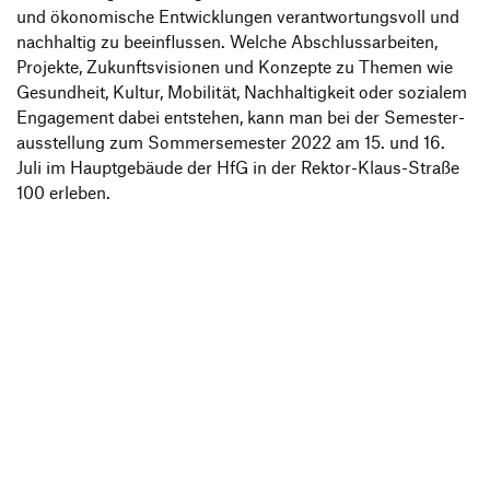
und ökono­mi­sche Entwick­lungen verant­wor­tungs­voll und
nach­haltig zu beein­flussen. Welche Abschluss­ar­beiten,
Projekte, Zukunfts­vi­sionen und Konzepte zu Themen wie
Gesund­heit, Kultur, Mobi­lität, Nach­hal­tig­keit oder sozialem
Enga­ge­ment dabei entstehen, kann man bei der Semes­ter­
aus­stel­lung zum Sommer­se­mester 2022 am 15. und 16.
Juli im Haupt­ge­bäude der HfG in der Rektor-Klaus-Straße
100 erleben.