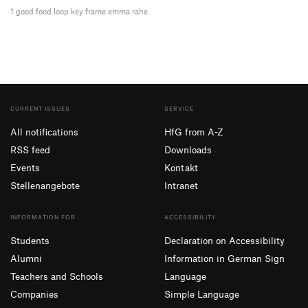
1 good food loop key frame emma rahe
CURRENT ISSUES
SERVICE
All notifications
HfG from A-Z
RSS feed
Downloads
Events
Kontakt
Stellenangebote
Intranet
INFORMATION FOR
ACCESSIBILITY
Students
Declaration on Accessibility
Alumni
Information in German Sign
Teachers and Schools
Language
Companies
Simple Language