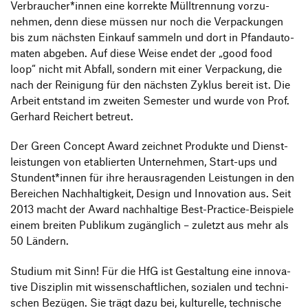
Verbraucher*innen eine korrekte Müll­tren­nung vorzu­
nehmen, denn diese müssen nur noch die Verpa­ckungen
bis zum nächsten Einkauf sammeln und dort in Pfandau­to­
maten abge­ben. Auf diese Weise endet der
„
good food
loop“ nicht mit Abfall, sondern mit einer Verpa­ckung, die
nach der Reini­gung für den nächsten Zyklus bereit ist. Die
Arbeit entstand im zweiten Semester und wurde von Prof.
Gerhard Reichert betreut.
Der Green Concept Award zeichnet Produkte und Dienst­
leis­tungen von etablierten Unter­nehmen, Start-ups und
Stundent*innen für ihre heraus­ra­genden Leis­tungen in den
Berei­chen Nach­hal­tig­keit, Design und Inno­va­tion aus. Seit
2013 macht der Award nach­hal­tige Best-Prac­­tice-Beispiele
einem breiten Publikum zugäng­lich – zuletzt aus mehr als
50 Ländern.
Studium mit Sinn! Für die HfG ist Gestal­tung eine inno­va­
tive Diszi­plin mit wissen­schaft­li­chen, sozialen und tech­ni­
schen Bezügen. Sie trägt dazu bei, kultu­relle, tech­ni­sche