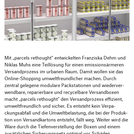
Information Events
Companies
HfG-Network
Downloads
Mit
„
parcels rethought“ entwi­ckelten Fran­ziska Dehm und
Niklas Muhs eine Teil­lö­sung für einen emis­si­ons­är­meren
Versand­pro­zess im urbanen Raum. Damit wollen sie das
Online-Shop­ping umwelt­freund­li­cher machen. Durch
zentral gele­gene modu­lare Pack­sta­tionen und wieder­ver­
wend­bare, repa­rier­bare und recy­cel­bare Versand­boxen
macht
„
parcels rethought“ den Versand­pro­zess effi­zient,
umwelt­freund­lich und sicher. Es entsteht kein Verpa­
ckungs­ab­fall und die Umwelt­be­las­tung, die bei der Produk­
tion von Versand­kar­tons entsteht, fällt weg. Weiter wird die
Ware durch die Tiefen­ver­stel­lung der Boxen und einem
zusätz­li­chen Siche­rungs­netz optimal vor Schäden