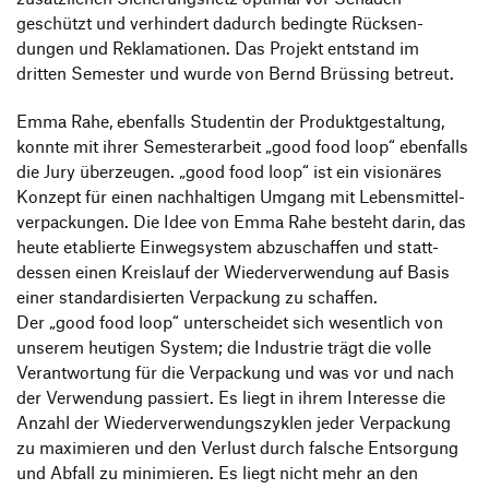
geschützt und verhin­dert dadurch bedingte Rück­sen­
dungen und Rekla­ma­tionen. Das Projekt entstand im
dritten Semester und wurde von Bernd Brüs­sing betreut.
Emma Rahe, eben­falls Studentin der Produkt­ge­stal­tung,
konnte mit ihrer Semes­ter­ar­beit
„
good food loop“ eben­falls
die Jury über­zeugen.
„
good food loop“ ist ein visio­näres
Konzept für einen nach­hal­tigen Umgang mit Lebens­mit­tel­
ver­pa­ckungen. Die Idee von Emma Rahe besteht darin, das
heute etablierte Einweg­system abzu­schaffen und statt­
dessen einen Kreis­lauf der Wieder­ver­wen­dung auf Basis
einer stan­dar­di­sierten Verpa­ckung zu schaffen.
Der
„
good food loop“ unter­scheidet sich wesent­lich von
unserem heutigen System; die Indus­trie trägt die volle
Verant­wor­tung für die Verpa­ckung und was vor und nach
der Verwen­dung passiert. Es liegt in ihrem Inter­esse die
Anzahl der Wieder­ver­wen­dungs­zy­klen jeder Verpa­ckung
zu maxi­mieren und den Verlust durch falsche Entsor­gung
und Abfall zu mini­mieren. Es liegt nicht mehr an den