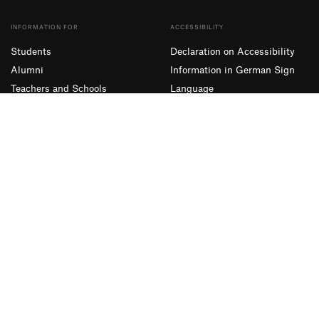
INFORMATION FOR
ACCESSIBILITY
Students
Declaration on Accessibility
Alumni
Information in German Sign
Teachers and Schools
Language
Companies
Simple Language
Presse und Medien
SUBSCRIBE TO OUR NEWSLETTER
Sign up
Facebook
Instagram
YouTube