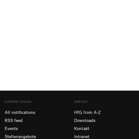
CURRENT ISSUES
SERVICE
All notifications
HfG from A-Z
RSS feed
Downloads
Events
Kontakt
Stellenangebote
Intranet