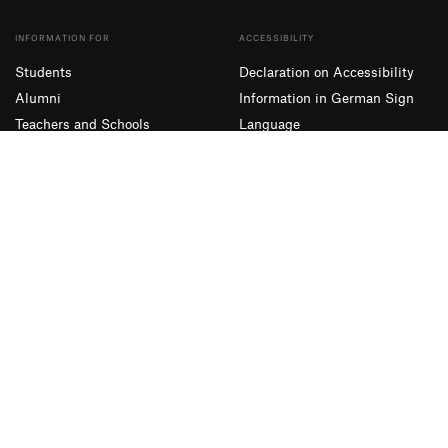
INFORMATION FOR
ACCESSIBILITY
Students
Declaration on Accessibility
Alumni
Information in German Sign
Teachers and Schools
Language
Companies
Simple Language
Presse und Medien
SUBSCRIBE TO OUR NEWSLETTER
Sign up
Facebook
Instagram
YouTube