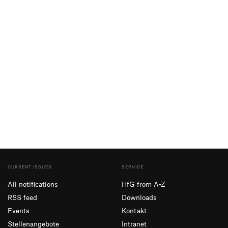
CURRENT ISSUES
SERVICE
All notifications
HfG from A-Z
RSS feed
Downloads
Events
Kontakt
Stellenangebote
Intranet