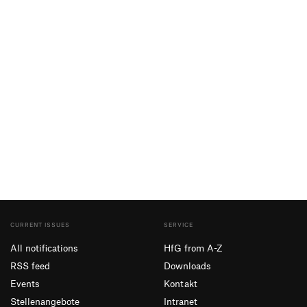
CURRENT ISSUES
SERVICE
All notifications
HfG from A-Z
RSS feed
Downloads
Events
Kontakt
Stellenangebote
Intranet