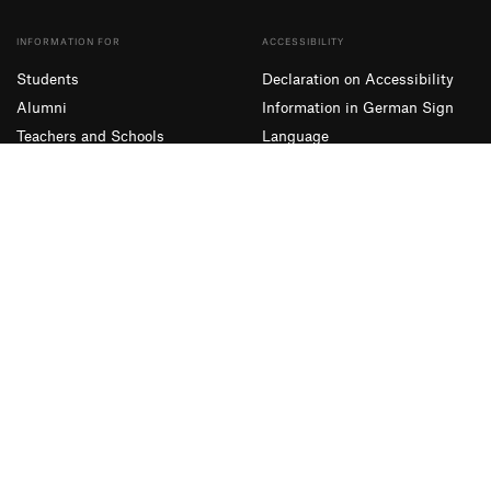
INFORMATION FOR
ACCESSIBILITY
Students
Declaration on Accessibility
Alumni
Information in German Sign
Teachers and Schools
Language
Companies
Simple Language
Presse und Medien
SUBSCRIBE TO OUR NEWSLETTER
Sign up
Facebook
Instagram
YouTube