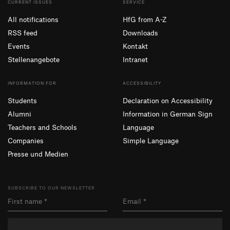
CURRENT ISSUES
SERVICE
All notifications
HfG from A-Z
RSS feed
Downloads
Events
Kontakt
Stellenangebote
Intranet
INFORMATION FOR
ACCESSIBILITY
Students
Declaration on Accessibility
Alumni
Information in German Sign
Teachers and Schools
Language
Companies
Simple Language
Presse und Medien
SUBSCRIBE TO OUR NEWSLETTER