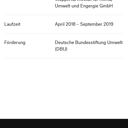
Umwelt und Eng­er­gie GmbH
Laufzeit
April 2018 – Sep­tem­ber 2019
Förderung
Deut­sche Bun­des­stif­tung Umwelt
(DBU)