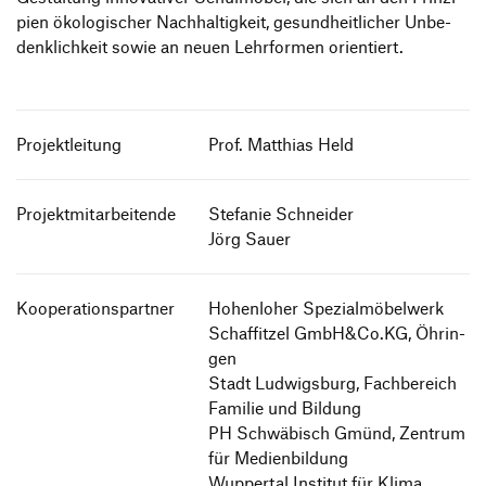
pien öko­lo­gi­scher Nach­hal­tig­keit, gesund­heit­li­cher Unbe­
denk­lich­keit sowie an neuen Lehr­for­men orientiert.
Projektleitung
Prof. Mat­thias Held
Projektmitarbeitende
Ste­fa­nie Schnei­der
Jörg Sauer
Kooperationspartner
Hohen­lo­her Spe­zi­al­mö­bel­werk
Schaf­fit­zel GmbH&Co.KG, Öhrin­
gen
Stadt Lud­wigs­burg, Fach­be­reich
Familie und Bildung
PH Schwä­bisch Gmünd, Zentrum
für Medi­en­bil­dung
Wup­per­tal Insti­tut für Klima,