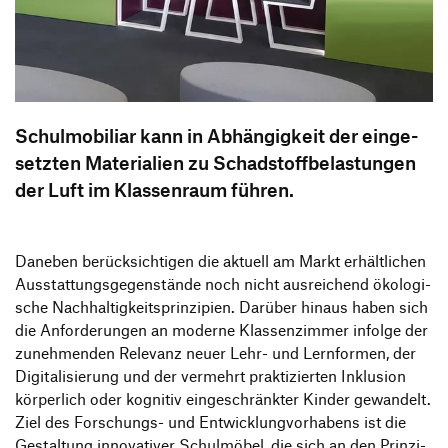
Information Events
Companies
HfG-Network
Downloads
Schul­mo­bi­liar kann in Abhän­gig­keit der ein­ge­
setz­ten Mate­ria­lien zu Schad­stoff­be­las­tun­gen
der Luft im Klas­sen­raum führen.
Daneben berück­sich­ti­gen die aktuell am Markt erhält­li­chen
Aus­stat­tungs­ge­gen­stände noch nicht aus­rei­chend öko­lo­gi­
sche Nach­hal­tig­keits­prin­zi­pien. Darüber hinaus haben sich
die Anfor­de­run­gen an moderne Klas­sen­zim­mer infolge der
zuneh­men­den Rele­vanz neuer Lehr- und Lern­for­men, der
Digi­ta­li­sie­rung und der ver­mehrt prak­ti­zier­ten Inklu­sion
kör­per­lich oder kogni­tiv ein­ge­schränk­ter Kinder gewan­delt.
Ziel des For­­schungs- und Ent­wick­lungvor­ha­bens ist die
Gestal­tung inno­va­ti­ver Schul­mö­bel, die sich an den Prin­zi­