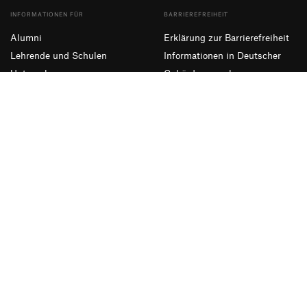
INFORMATIONEN FÜR
BARRIEREFREIHEIT
Alumni
Erklärung zur Barrierefreiheit
Lehrende und Schulen
Informationen in Deutscher
Unternehmen
Gebärdensprache
Presse und Medien
Leichte Sprache
NEWSLETTER ABONNIEREN
Eintragen
Facebook
Instagram
YouTube
Impressum
Datenschutzerklärung
Informationssicherheit