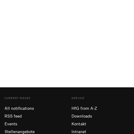
CURRENT ISSUES
SERVICE
All notifications
HfG from A-Z
RSS feed
Downloads
Events
Kontakt
Stellenangebote
Intranet