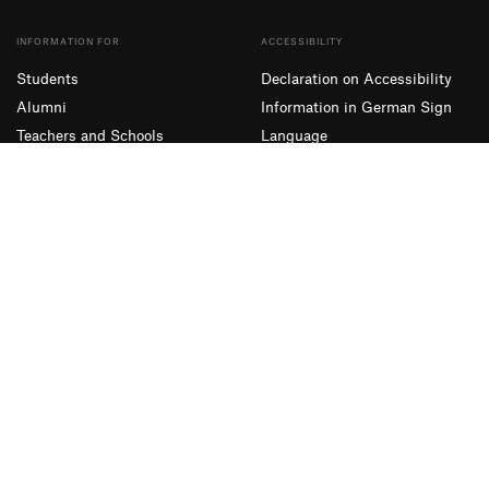
INFORMATION FOR
ACCESSIBILITY
Students
Declaration on Accessibility
Alumni
Information in German Sign
Teachers and Schools
Language
Companies
Simple Language
Presse und Medien
SUBSCRIBE TO OUR NEWSLETTER
Sign up
Facebook
Instagram
YouTube