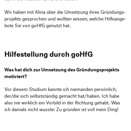
Wir haben mit Alina über die Umset­zung ihres Grün­dungs­
pro­jekts gespro­chen und wollten wissen, welche Hilfs­an­ge­
bote Sie von goHfG genutzt hat.
Hilfe­stel­lung durch goHfG
Was hat dich zur Umset­zung des Grün­dungs­pro­jekts
motiviert?
Vor diesem Studium kannte ich niemanden persön­lich,
der/​die sich selbst­ständig gemacht hat/​haben. Ich habe
also nie wirk­lich ein Vorbild in der Rich­tung gehabt. Was
ich damals nicht wusste: Zu gründen ist voll mein Ding!