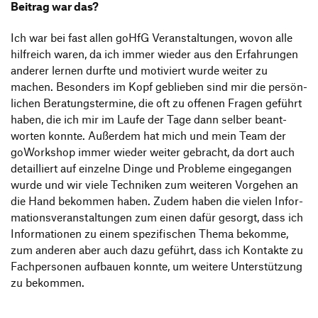
Beitrag war das?
Ich war bei fast allen goHfG Veran­stal­tungen, wovon alle
hilf­reich waren, da ich immer wieder aus den Erfah­rungen
anderer lernen durfte und moti­viert wurde weiter zu
machen. Beson­ders im Kopf geblieben sind mir die persön­
li­chen Bera­tungs­ter­mine, die oft zu offenen Fragen geführt
haben, die ich mir im Laufe der Tage dann selber beant­
worten konnte. Außerdem hat mich und mein Team der
goWork­shop immer wieder weiter gebracht, da dort auch
detail­liert auf einzelne Dinge und Probleme einge­gangen
wurde und wir viele Tech­niken zum weiteren Vorgehen an
die Hand bekommen haben. Zudem haben die vielen Infor­
ma­ti­ons­ver­an­stal­tungen zum einen dafür gesorgt, dass ich
Infor­ma­tionen zu einem spezi­fi­schen Thema bekomme,
zum anderen aber auch dazu geführt, dass ich Kontakte zu
Fach­per­sonen aufbauen konnte, um weitere Unter­stüt­zung
zu bekommen.