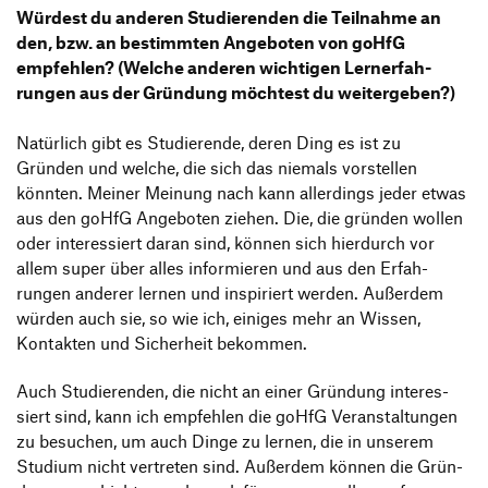
Würdest du anderen Studie­renden die Teil­nahme an
den, bzw. an bestimmten Ange­boten von goHfG
empfehlen? (Welche anderen wich­tigen Lern­erfah­
rungen aus der Grün­dung möch­test du weiter­geben?)
Natür­lich gibt es Studie­rende, deren Ding es ist zu
Gründen und welche, die sich das niemals vorstellen
könnten. Meiner Meinung nach kann aller­dings jeder etwas
aus den goHfG Ange­boten ziehen. Die, die gründen wollen
oder inter­es­siert daran sind, können sich hier­durch vor
allem super über alles infor­mieren und aus den Erfah­
rungen anderer lernen und inspi­riert werden. Außerdem
würden auch sie, so wie ich, einiges mehr an Wissen,
Kontakten und Sicher­heit bekommen.
Auch Studie­renden, die nicht an einer Grün­dung inter­es­
siert sind, kann ich empfehlen die goHfG Veran­stal­tungen
zu besu­chen, um auch Dinge zu lernen, die in unserem
Studium nicht vertreten sind. Außerdem können die Grün­