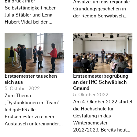
Eindruck ihrer
Ansätze, um das regionale
Selbstständigkeit haben
Gründungsgeschehen in
Julia Stäbler und Lena
der Region Schwäbisch
Hubert Vidal bei den
Gmünd zu beleben.
Studierenden in ihrem
Vortrag am 19. Oktober
hinterlassen.
Erstsemester tauschen
Erstsemesterbegrüßung
sich aus
an der HfG Schwäbisch
Gmünd
5. Oktober 2022
5. Oktober 2022
Zum Thema
Am 4. Oktober 2022 startet
„Dysfunktionen im Team“
die Hochschule für
lud goHfG alle
Gestaltung in das
Erstsemester zu einem
Wintersemester
Austausch untereinander
2022/2023. Bereits heute
am 5. Oktober 2022 in die
begrüßte Rektor Ralf