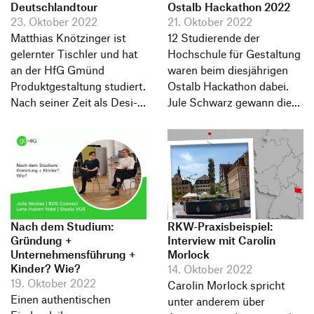
Deutschlandtour
Ostalb Hackathon 2022
Abschlussarbeiten
23. Oktober 2022
21. Oktober 2022
„EyeTalk“ und „Repairable
Matthias Knöt­zinger ist
12 Studierende der
by design“ von
gelernter Tischler und hat
Hochschule für Gestaltung
Absolvent*innen der
an der HfG Gmünd
waren beim diesjährigen
Hochschule aus.
Produkt­ge­stal­tung studiert.
Ostalb Hackathon dabei.
Nach seiner Zeit als Desi­
Jule Schwarz gewann die
gner hat er im Juli 2021
Mapal Challenge mit ihrem
sein eigenes Unternehmen
Team H4B.
"machen&erleben"
gegründet.
Nach dem Studium:
RKW-Praxisbeispiel:
Gründung +
Interview mit Carolin
Unternehmensführung +
Morlock
Kinder? Wie?
14. Oktober 2022
19. Oktober 2022
Carolin Morlock spricht
Einen authentischen
unter anderem über