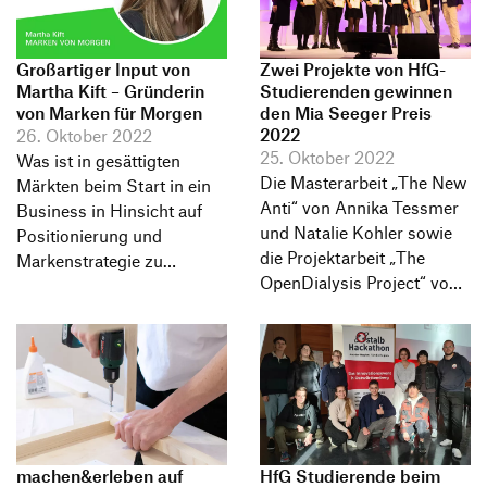
Informationsveranstaltungen
Unternehmen
HfG-Netzwerk
Großartiger Input von
Zwei Projekte von HfG-
Downloads
Martha Kift – Gründerin
Studierenden gewinnen
von Marken für Morgen
den Mia Seeger Preis
2022
26. Oktober 2022
25. Oktober 2022
Was ist in gesättigten
Die Masterarbeit „The New
Märkten beim Start in ein
Anti“ von Annika Tessmer
Business in Hinsicht auf
und Natalie Kohler sowie
Positionierung und
die Projektarbeit „The
Markenstrategie zu
OpenDialysis Project“ von
beachten? Dazu lieferte
Produktgestalter Elias
Martha Kift anhand von
Grieninger werden mit dem
vielen aktuellen Beispielen
Mia Seeger Preis 2022
tolle und inspirierende
ausgezeichnet. In einer
Impulse.
offiziellen Preisverleihung
am 14. Oktober sprach die
Jury ebenfalls zwei
machen&erleben auf
HfG Studierende beim
Anerkennungen für die