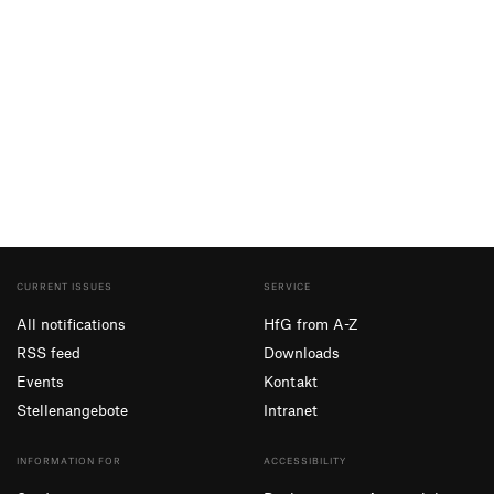
CURRENT ISSUES
SERVICE
All notifications
HfG from A-Z
RSS feed
Downloads
Events
Kontakt
Stellenangebote
Intranet
INFORMATION FOR
ACCESSIBILITY