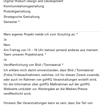
Digital Product Design and Deve­lo­p­ment
Companies
Kommunikationsgestaltung
HfG-Network
Produktgestaltung
Strategische Gestaltung
Downloads
Semester
*
Bewerben
Mein eigenes Projekt melde ich zum Scouting an.
*
Ja
Bewerbung Bachelor
Nein
Zur de Version dieser Seite wechseln
Am Freitag von 13 – 16 Uhr betreut jemand anderes aus meinem
Bewerbung Master
Team unseren Projektstand.
*
Schnupperstudium
Ja
Veröffentlichung von Bild-/Tonmaterial
*
Information Events
Ich erkläre mich damit einverstanden, dass Bild-/Tonmaterial
(Fotos/Videoaufnahmen), welches, ich für diesen Zweck zusende,
oder auch im Rahmen von goHfG Veranstaltungen erstellt wird,
für die Information über goHfG Maßnahmen auf der goHfG
Webseite und/oder zur Weitergabe an die Medien/Presse
veröffentlicht wird.
Hinweis: Bei Veranstaltungen kann es sein, dass Sie Teil von