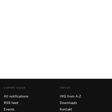
CURRENT ISSUES
SERVICE
All notifications
HfG from A-Z
RSS feed
Downloads
Events
Kontakt