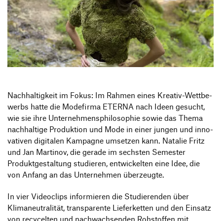
Information Events
Companies
HfG-Network
Downloads
Nach­hal­tig­keit im Fokus: Im Rahmen eines Kreativ-Wett­be­
werbs hatte die Mode­firma ETERNA nach Ideen gesucht,
wie sie ihre Unter­neh­mens­phi­lo­so­phie sowie das Thema
nach­hal­tige Produk­tion und Mode in einer jungen und inno­
va­tiven digi­talen Kampagne umsetzen kann. Natalie Fritz
und Jan Martinov, die gerade im sechsten Semester
Produkt­ge­stal­tung studieren, entwi­ckelten eine Idee, die
von Anfang an das Unter­nehmen überzeugte.
In vier Video­clips infor­mieren die Studie­renden über
Klima­neu­tra­lität, trans­pa­rente Liefer­ketten und den Einsatz
von recy­celten und nach­wach­senden Rohstoffen mit