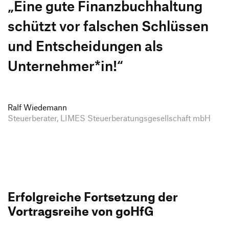
„
Eine gute Finanz­buch­hal­tung
schützt vor falschen Schlüssen
und Entschei­dungen als
Unternehmer*in!“
Ralf Wiedemann
Steuerberater, LIMES Steuerberatungsgesellschaft mbH
Erfolg­reiche Fort­set­zung der
Vortrags­reihe von goHfG