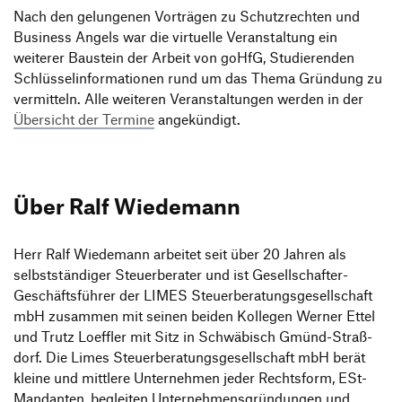
Nach den gelun­genen Vorträgen zu Schutz­rechten und
Busi­ness Angels war die virtu­elle Veran­stal­tung ein
weiterer Baustein der Arbeit von goHfG, Studie­renden
Schlüs­sel­in­for­ma­tionen rund um das Thema Grün­dung zu
vermit­teln. Alle weiteren Veran­stal­tungen werden in der
Über­sicht der Termine
angekündigt.
Über Ralf Wiedemann
Herr Ralf Wiedemann arbeitet seit über 20 Jahren als
selbst­stän­diger Steu­er­be­rater und ist Gesell­schafter-
Geschäfts­führer der LIMES Steu­er­be­ra­tungs­ge­sell­schaft
mbH zusammen mit seinen beiden Kollegen Werner Ettel
und Trutz Loeffler mit Sitz in Schwä­bisch Gmünd-Straß­
dorf. Die Limes Steu­er­be­ra­tungs­ge­sell­schaft mbH berät
kleine und mitt­lere Unter­nehmen jeder Rechts­form, ESt-
Mandanten, begleiten Unter­neh­mens­grün­dungen und