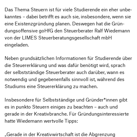
Information Events
Companies
Das Thema Steuern ist für viele Studie­rende ein eher unbe­
HfG-Network
kanntes – dabei betrifft es auch sie, insbe­son­dere, wenn sie
Downloads
eine Exis­tenz­grün­dung planen. Deswegen hat die Grün­
dungs­of­fen­sive goHfG den Steu­er­be­rater Ralf Wiedemann
von der LIMES Steu­er­be­ra­tungs­ge­sell­schaft mbH
eingeladen.
Neben grund­sätz­li­chen Infor­ma­tionen für Studie­rende über
die Steu­er­erklä­rung und was dafür benö­tigt wird, sprach
der selbst­stän­dige Steu­er­be­rater auch darüber, wann es
notwendig und gege­be­nen­falls sinn­voll ist, während des
Studiums eine Steu­er­erklä­rung zu machen.
Insbe­son­dere für Selbst­stän­dige und Gründer*innen gibt
es in punkto Steuern einiges zu beachten – auch und
gerade in der Krea­tiv­branche. Für Grün­dungs­in­ter­es­sierte
hatte Wiedemann wert­volle Tipps:
„
Gerade in der Krea­tiv­wirt­schaft ist die Abgren­zung