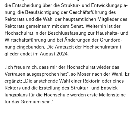
die Entschei­dung über die Struktur- und Entwick­lungs­pla­
nung, die Beauf­sich­ti­gung der Geschäfts­füh­rung des
Rekto­rats und die Wahl der haupt­amt­li­chen Mitglieder des
Rekto­rats gemeinsam mit dem Senat. Weiterhin ist der
Hoch­schulrat in der Beschluss­fas­sung zur Haus­halts- und
Wirt­schafts­füh­rung und bei Ände­rungen der Grund­ord­
nung einge­bunden. Die Amts­zeit der Hoch­schul­rats­mit­
glieder endet im August 2024.
„
Ich freue mich, dass mir der Hoch­schulrat wieder das
Vertrauen ausge­spro­chen hat“, so Moser nach der Wahl. Er
ergänzt:
„
Die anste­hende Wahl einer Rektorin oder eines
Rektors und die Erstel­lung des Struktur- und Entwick­
lungs­plans für die Hoch­schule werden erste Meilen­steine
für das Gremium sein.“