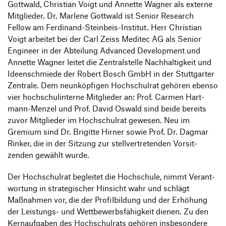
Gott­wald, Chris­tian Voigt und Annette Wagner als externe
Mitglieder. Dr. Marlene Gott­wald ist Senior Rese­arch
Fellow am Ferdi­nand-Stein­beis-Institut. Herr Chris­tian
Voigt arbeitet bei der Carl Zeiss Meditec AG als Senior
Engi­neer in der Abtei­lung Advanced Deve­lo­p­ment und
Annette Wagner leitet die Zentral­stelle Nach­hal­tig­keit und
Ideen­schmiede der Robert Bosch GmbH in der Stutt­garter
Zentrale. Dem neun­köp­figen Hoch­schulrat gehören ebenso
vier hoch­schul­in­terne Mitglieder an: Prof. Carmen Hart­
mann-Menzel und Prof. David Oswald sind beide bereits
zuvor Mitglieder im Hoch­schulrat gewesen. Neu im
Gremium sind Dr. Brigitte Hirner sowie Prof. Dr. Dagmar
Rinker, die in der Sitzung zur stell­ver­tre­tenden Vorsit­
zenden gewählt wurde.
Der Hoch­schulrat begleitet die Hoch­schule, nimmt Verant­
wor­tung in stra­te­gi­scher Hinsicht wahr und schlägt
Maßnahmen vor, die der Profil­bil­dung und der Erhö­hung
der Leis­tungs- und Wettbewerbsfä­higkeit dienen. Zu den
Kern­auf­gaben des Hoch­schul­rats gehören insbe­son­dere