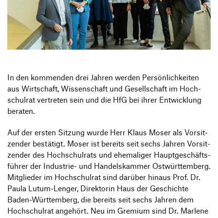
Information Events
Companies
HfG-Network
Downloads
In den kommenden drei Jahren werden Persön­lich­keiten
aus Wirt­schaft, Wissen­schaft und Gesell­schaft im Hoch­
schulrat vertreten sein und die HfG bei ihrer Entwick­lung
beraten.
Auf der ersten Sitzung wurde Herr Klaus Moser als Vorsit­
zender bestä­tigt. Moser ist bereits seit sechs Jahren Vorsit­
zender des Hoch­schul­rats und ehema­liger Haupt­ge­schäfts­
führer der Indus­trie- und Handels­kammer Ostwürt­tem­berg.
Mitglieder im Hoch­schulrat sind darüber hinaus Prof. Dr.
Paula Lutum-Lenger, Direk­torin Haus der Geschichte
Baden-Würt­tem­berg, die bereits seit sechs Jahren dem
Hoch­schulrat ange­hört. Neu im Gremium sind Dr. Marlene