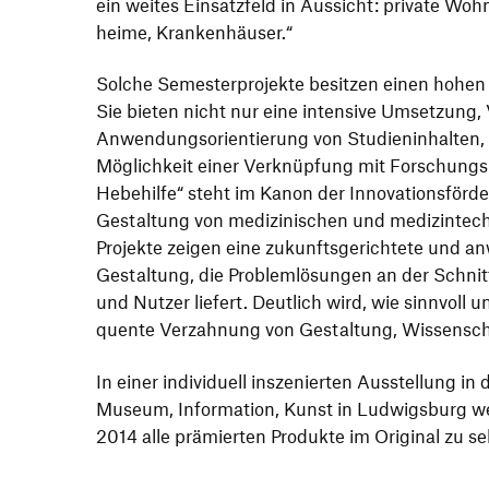
ein weites Einsatz­feld in Aussicht: private Woh
heime, Krankenhäuser.“
Solche Semes­ter­pro­jekte besitzen einen hohen S
Sie bieten nicht nur eine inten­sive Umset­zung
Anwen­dungs­ori­en­tie­rung von Studi­en­in­halten
Möglich­keit einer Verknüp­fung mit Forschungs­
Hebe­hilfe“ steht im Kanon der Inno­va­ti­ons­för­d
Gestal­tung von medi­zi­ni­schen und medi­zin­tec
Projekte zeigen eine zukunfts­ge­rich­tete und anw
Gestal­tung, die Problem­lö­sungen an der Schnitt
und Nutzer liefert. Deut­lich wird, wie sinn­voll u
quente Verzah­nung von Gestal­tung, Wissen­sc
In einer indi­vi­duell insze­nierten Ausstel­lung
Museum, Infor­ma­tion, Kunst in Ludwigs­burg 
2014 alle prämierten Produkte im Original zu se