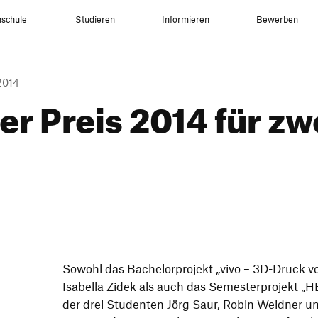
schule
Studieren
Informieren
Bewerben
2014
r Preis 2014 für zw
Sowohl das Bache­lor­pro­jekt
„
vivo – 3D-Druck v
Isabella Zidek als auch das Semes­ter­pro­jekt
„
HE
der drei Studenten Jörg Saur, Robin Weidner u