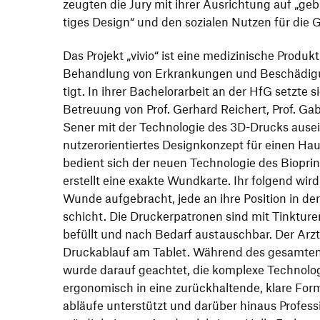
zeugten die Jury mit ihrer Ausrich­tung auf
„
gebr
tiges Design“ und den sozialen Nutzen für die G
Das Projekt
„
vivio“ ist eine medi­zi­ni­sche Produkt
Behand­lung von Erkran­kungen und Beschä­di­
tigt. In ihrer Bache­lor­ar­beit an der HfG setzte 
Betreuung von Prof. Gerhard Reichert, Prof. Ga
Sener mit der Tech­no­logie des 3D-Drucks ausei
nutzer­ori­en­tiertes Design­kon­zept für einen Haut
bedient sich der neuen Tech­no­logie des Biopri
erstellt eine exakte Wund­karte. Ihr folgend wird 
Wunde aufge­bracht, jede an ihre Posi­tion in de
schicht. Die Drucker­pa­tronen sind mit Tink­turen
befüllt und nach Bedarf austauschbar. Der Arz
Druck­ab­lauf am Tablet. Während des gesamten 
wurde darauf geachtet, die komplexe Tech­no­logi
ergo­no­misch in eine zurück­hal­tende, klare For
ab­läufe unter­stützt und darüber hinaus Profes­si