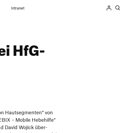
Intranet
ei HfG-
on Haut­seg­menten“ von
BIX – Mobile Hebe­hilfe“
nd David Wojick über­