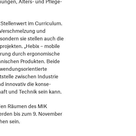
nungen, Alters- und Pfle­ge­
tel­len­wert im Curri­culum.
, Verschmel­zung und
, sondern sie stellen auch die
pro­jekten.
„
Hebix – mobile
e­rung durch ergo­no­mi­sche
h­ni­schen Produkten. Beide
en­dungs­ori­en­tierte
­stelle zwischen Indus­trie
nd inno­vativ die konse­
haft und Technik sein kann.
 in den Räumen des MIK
werden bis zum 9. November
hen sein.