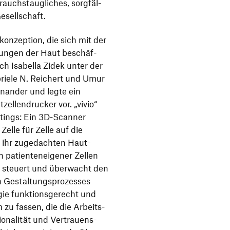
auchs­taug­li­ches, sorg­fäl­
esellschaft.
­kon­zep­tion, die sich mit der
gungen der Haut beschäf­
sich Isabella Zidek unter der
briele N. Reichert und Umur
n­ander und legte ein
­zel­len­dru­cker vor.
„
vivio“
n­tings: Ein 3D-Scanner
Zelle für Zelle auf die
r ihr zuge­dachten Haut­
 pati­en­ten­ei­gener Zellen
t steuert und über­wacht den
Gestal­tungs­pro­zesses
e funk­ti­ons­ge­recht und
m zu fassen, die die Arbeits­
o­na­lität und Vertrau­ens­