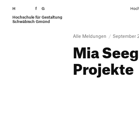
H
Zum Seiteninhalt springen
f
G
Hoch
Hochschule für Gestaltung
Suchen
Schwäbisch Gmünd
Alle Meldungen
September 
Mia Seege
Projekte