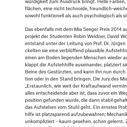
wür­dig­keit zum Ausdruck bringt. Helle Farben, 
flä­chen, eine nicht tech­noide, freund­lich-wei
sowohl funk­tio­nell als auch psycho­lo­gisch als si
Das eben­falls mit dem Mia Seeger Preis 2014 au
pro­jekt der Studenten Robin Weidner, David Wo
entstand unter der Leitung von Prof. Dr. Jürgen
ckelten sie eine verblüf­fend plau­sible Aufsteh­h
einen am Boden liegenden Menschen wieder a
klappt die Aufsteh­hilfe ausein­ander, plat­ziert s
Beine des Gestürzten, und kann ihn nun durch zw
tion oder in den Stand bringen. Die Jury des Mi
„
Erstaun­lich, wie weit der Kraft­auf­wand vermi
alles entschei­dende aber ist, dass zuvor ein Weg
po­si­tion gefunden wurde, die dann stabil gehal
das Aufstehen vom Stuhl geht. Ein ernstes Prob
hilfe ist platz­spa­rend aufzu­be­wahren; Mechan
unkom­pli­ziert – kaum gesehen, schon gelernt