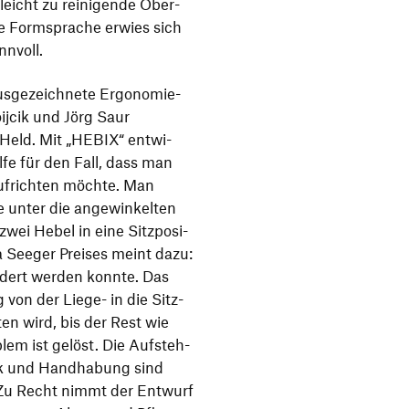
leicht zu reini­gende Ober­
che Form­sprache erwies sich
nnvoll.
sge­zeich­nete Ergo­no­mie­
ijcik und Jörg Saur
 Held. Mit
„
HEBIX“ entwi­
ilfe für den Fall, dass man
ufrichten möchte. Man
ie unter die ange­win­kelten
ei Hebel in eine Sitz­po­si­
a Seeger Preises meint dazu:
n­dert werden konnte. Das
 von der Liege- in die Sitz­
ten wird, bis der Rest wie
lem ist gelöst. Die Aufsteh­
ik und Hand­ha­bung sind
. Zu Recht nimmt der Entwurf