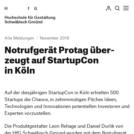
H
Zum Seiteninhalt springen
f
G
Hochschule für Gestaltung
Suchen
Schwäbisch Gmünd
Alle Meldungen
November 2016
Notruf­gerät Protag über­
Hochschule
zeugt auf Star­tupCon
Profil
Studieren
in Köln
Geschichte
Studiengänge
Einrichtungen
Informieren
Praxissemester
Standorte
Studierende
Auslandssemester
Auf der dies­jäh­rigen Star­tupCon in Köln erhielten 500
Personen und Gremien
Bewerben
Alumni
Startups die Chance, in zehn­mi­nü­tigen Pitches Ideen,
Verfasste Studierendenschaft
Stellenangebote
Tech­no­lo­gien und Inno­va­tionen poten­ti­ellen Inves­toren und
Bewerbung Bachelor
Mitarbeiter*innen
Wohnen
Intranet
Ausstellung
Experten vorzustellen.
Bewerbung Master
Lehrende und Schulen
Beratung und Finanzierung
Forschung und Transfer
Schnupperstudium
Die Produkt­ge­stalter Leon Rehage und Daniel Durlik von
Presse und Medien
International Students
Preise und Auszeichnungen
der HfG Schwä­bisch Gmünd wurden mit dem Notruf­gerät