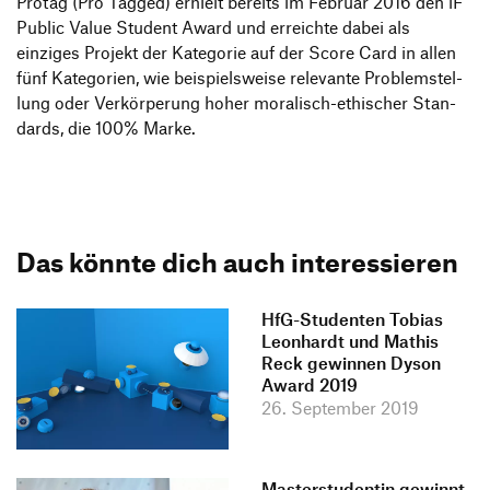
Protag (Pro Tagged) erhielt bereits im Februar 2016 den iF
Public Value Student Award und erreichte dabei als
einziges Projekt der Kate­gorie auf der Score Card in allen
fünf Kate­go­rien, wie beispiels­weise rele­vante Problem­stel­
lung oder Verkör­pe­rung hoher mora­lisch-ethi­scher Stan­
dards, die 100% Marke.
Das könnte dich auch interessieren
HfG-Studenten Tobias
Leonhardt und Mathis
Reck gewinnen Dyson
Award 2019
26. September 2019
Masterstudentin gewinnt