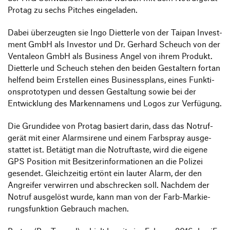
Informationsveranstaltungen
Unternehmen
Protag zu sechs Pitches eingeladen.
HfG-Netzwerk
Dabei über­zeugten sie Ingo Diet­terle von der Taipan Invest­
Downloads
ment GmbH als Investor und Dr. Gerhard Scheuch von der
Venta­leon GmbH als Busi­ness Angel von ihrem Produkt.
Diet­terle und Scheuch stehen den beiden Gestal­tern fortan
helfend beim Erstellen eines Busi­ness­plans, eines Funk­ti­
ons­pro­to­typen und dessen Gestal­tung sowie bei der
Entwick­lung des Marken­na­mens und Logos zur Verfügung.
Die Grund­idee von Protag basiert darin, dass das Notruf­
gerät mit einer Alarm­si­rene und einem Farb­spray ausge­
stattet ist. Betä­tigt man die Notruf­taste, wird die eigene
GPS Posi­tion mit Besit­zer­in­for­ma­tionen an die Polizei
gesendet. Gleich­zeitig ertönt ein lauter Alarm, der den
Angreifer verwirren und abschre­cken soll. Nachdem der
Notruf ausge­löst wurde, kann man von der Farb-Markie­
rungs­funk­tion Gebrauch machen.