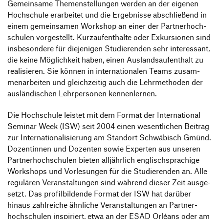
Gemein­same Themen­stel­lungen werden an der eigenen
Hoch­schule erar­beitet und die Ergeb­nisse abschlie­ßend in
einem gemein­samen Work­shop an einer der Part­ner­hoch­
schulen vorge­stellt. Kurz­auf­ent­halte oder Exkur­sionen sind
insbe­son­dere für dieje­nigen Studie­renden sehr inter­es­sant,
die keine Möglich­keit haben, einen Auslands­auf­ent­halt zu
reali­sieren. Sie können in inter­na­tio­nalen Teams zusam­
men­ar­beiten und gleich­zeitig auch die Lehr­me­thoden der
auslän­di­schen Lehr­per­sonen kennenlernen.
Die Hoch­schule leistet mit dem Format der Inter­na­tional
Seminar Week (ISW) seit 2004 einen wesent­li­chen Beitrag
zur Inter­na­tio­na­li­sie­rung am Standort Schwä­bisch Gmünd.
Dozen­tinnen und Dozenten sowie Experten aus unseren
Part­ner­hoch­schulen bieten alljähr­lich englisch­spra­chige
Work­shops und Vorle­sungen für die Studie­renden an. Alle
regu­lären Veran­stal­tungen sind während dieser Zeit ausge­
setzt. Das profil­bil­dende Format der ISW hat darüber
hinaus zahl­reiche ähnliche Veran­stal­tungen an Part­ner­
hoch­schulen inspi­riert, etwa an der ESAD Orléans oder am