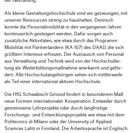
Als kleine Gestal­tungs­hoch­schule sind wir gezwungen, mit
unseren Ressourcen streng zu haus­halten. Dennoch
konnte die Perso­nal­mo­bi­lität in den vergan­genen Jahren
konti­nu­ier­lich gestei­gert werden. Dafür sorgen auch
zusätz­liche Akti­vi­täten, wie etwa durch das Programm
Mobi­lität mit Part­ner­län­dern (KA 107) des DAAD, die sich
größtem Inter­esse erfreuen. Der Austausch von Personal
aus Verwal­tung und Technik wird von der Hoch­schul­lei­
tung als Weiter­bil­dungs­maß­nahme aner­kannt und geför­
dert. Alle Hoch­schul­an­ge­hö­rigen sehen sich mitt­ler­weile
als Teil einer inter­na­tional aktiven Hochschule.
Die HfG Schwä­bisch Gmünd fördert in beson­derem Maß
neue Formen inter­na­tio­naler Koope­ra­tion. Entweder durch
gemein­same Lehr­pro­jekte oder durch lang­fris­tige
Forschungs- und Entwick­lungs­pro­jekte wie etwa mit dem
Poli­tec­nico di Milano oder der Univer­sity of Applied
Sciences Lahti in Finn­land. Die Arbeits­sprache ist Englisch.