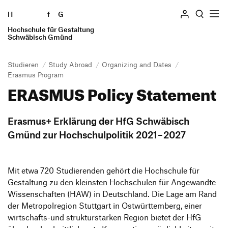
H
Skip to content
f
G
Hochschule für Gestaltung
Search
Schwäbisch Gmünd
Studieren
Study Abroad
Organizing and Dates
Hochschule
Erasmus Program
ERASMUS Policy Statement
Profile
Studieren
Geschichte
Erasmus+ Erklä­rung der HfG Schwä­bisch
Studiengänge
Einrichtungen
Gmünd zur Hoch­schul­po­litik 2021 – 2027
The Internship Semester
Locations
Study Abroad
Persons and committees
Mit etwa 720 Studie­renden gehört die Hoch­schule für
Verfasste Studierendenschaft
Ausstellung
Gestal­tung zu den kleinsten Hoch­schulen für Ange­wandte
Wohnen
Forschung und Transfer
Wissen­schaften (HAW) in Deutsch­land. Die Lage am Rand
Finanzierung und Beratung
der Metro­pol­re­gion Stutt­gart in Ostwürt­tem­berg, einer
wirt­schafts-und struk­tur­starken Region bietet der HfG
International Students