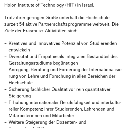
Holon Insti­tute of Tech­no­logy (HIT) in Israel.
Trotz ihrer geringen Größe unter­hält die Hoch­schule
zurzeit 54 aktive Part­ner­schafts­pro­gramme welt­weit. Die
Ziele der Erasmus+ Akti­vi­täten sind:
Krea­tives und inno­va­tives Poten­zial von Studie­renden
entwickeln
Diver­sität und Empa­thie als inte­gralen Bestand­teil des
Gestal­tungs­stu­diums begünstigen
Anre­gung, Bera­tung und Förde­rung der Inter­na­tio­na­li­sie­
rung von Lehre und Forschung in allen Berei­chen der
Hochschule
Siche­rung fach­li­cher Qualität vor rein quan­ti­ta­tiver
Steigerung
Erhö­hung inter­na­tio­naler Berufs­fä­hig­keit und inter­kul­tu­
reller Kompe­tenz ihrer Studie­renden, Lehrenden und
Mitar­bei­te­rinnen und Mitarbeiter
Weitere Stei­ge­rung der Dozenten- und