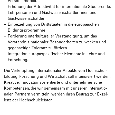
Personalmobilität
Erhö­hung der Attrak­ti­vität für inter­na­tio­nale Studie­rende,
Lehr­per­sonen und Gast­wis­sen­schaft­le­rinnen und
Gastwissenschaftler
Einbe­zie­hung von Dritt­staaten in die euro­päi­schen
Bildungsprogramme
Förde­rung inter­kul­tu­reller Verstän­di­gung, um das
Verständnis natio­naler Beson­der­heiten zu wecken und
gegen­sei­tige Tole­ranz zu fördern
Inte­gra­tion euro­pa­spe­zi­fi­scher Elemente in Lehre und
Forschung.
Die Verknüp­fung inter­na­tio­naler Aspekte von Hoch­schul­
bil­dung, Forschung und Wirt­schaft soll inten­si­viert werden.
Krea­tive, inno­va­ti­ons­ori­en­tierte und unter­neh­me­ri­sche
Kompe­tenzen, die wir gemeinsam mit unseren inter­na­tio­
nalen Part­nern vermit­teln, werden ihren Beitrag zur Exzel­
lenz der Hochschuleleisten.