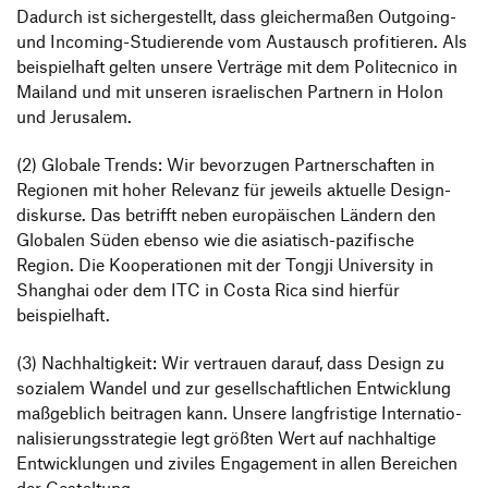
Dadurch ist sicher­ge­stellt, dass glei­cher­maßen Outgoing-
und Inco­ming-Studie­rende vom Austausch profi­tieren. Als
beispiel­haft gelten unsere Verträge mit dem Poli­tec­nico in
Mailand und mit unseren israe­li­schen Part­nern in Holon
und Jerusalem.
(2) Globale Trends: Wir bevor­zugen Part­ner­schaften in
Regionen mit hoher Rele­vanz für jeweils aktu­elle Design­
dis­kurse. Das betrifft neben euro­päi­schen Ländern den
Globalen Süden ebenso wie die asia­tisch-pazi­fi­sche
Region. Die Koope­ra­tionen mit der Tongji Univer­sity in
Shanghai oder dem ITC in Costa Rica sind hierfür
beispielhaft.
(3) Nach­hal­tig­keit: Wir vertrauen darauf, dass Design zu
sozialem Wandel und zur gesell­schaft­li­chen Entwick­lung
maßgeb­lich beitragen kann. Unsere lang­fris­tige Inter­na­tio­
na­li­sie­rungs­stra­tegie legt größten Wert auf nach­hal­tige
Entwick­lungen und ziviles Enga­ge­ment in allen Berei­chen
der Gestaltung.