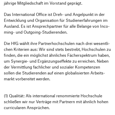
jäh­rige Mitglied­schaft im Vorstand geprägt.
Das Inter­na­tional Office ist Dreh- und Angel­punkt in der
Entwick­lung und Orga­ni­sa­tion für Studi­en­erfah­rungen im
Ausland. Es ist Ansprech­partner für alle Belange von Inco­
ming- und Outgoing-Studierenden.
Die HfG wählt ihre Part­ner­hoch­schulen nach drei wesent­li­
chen Krite­rien aus: Wir sind stets bestrebt, Hoch­schulen zu
finden, die ein möglichst ähnli­ches Fächer­spek­trum haben,
um Synergie- und Ergän­zungs­ef­fekte zu errei­chen. Neben
der Vermitt­lung fach­li­cher und sozialer Kompe­tenzen
sollen die Studie­renden auf einen globa­li­sierten Arbeits­
markt vorbe­reitet werden.
(1) Qualität: Als inter­na­tional renom­mierte Hoch­schule
schließen wir nur Verträge mit Part­nern mit ähnlich hohen
curri­cu­laren Ansprüchen.