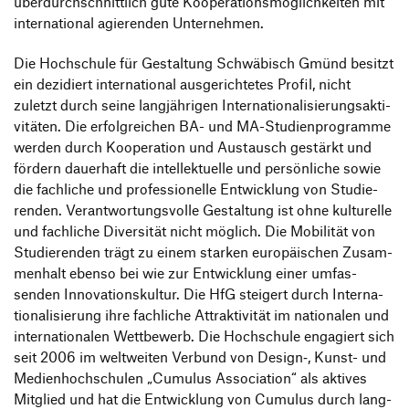
über­durch­schnitt­lich gute Koope­ra­ti­ons­mög­lich­keiten mit
inter­na­tional agie­renden Unternehmen.
Informieren
Die Hoch­schule für Gestal­tung Schwä­bisch Gmünd besitzt
ein dezi­diert inter­na­tional ausge­rich­tetes Profil, nicht
Students
Bewerben
zuletzt durch seine lang­jäh­rigen Inter­na­tio­na­li­sie­rungs­ak­ti­
Alumni
vi­täten. Die erfolg­rei­chen BA- und MA-Studi­en­pro­gramme
Bewerbung Bachelor
Employees
werden durch Koope­ra­tion und Austausch gestärkt und
Zur de Version dieser Seite wechseln
Bewerbung Master
fördern dauer­haft die intel­lek­tu­elle und persön­liche sowie
Presse und Medien
die fach­liche und profes­sio­nelle Entwick­lung von Studie­
Schnupperstudium
Teachers and Schools
renden. Verant­wor­tungs­volle Gestal­tung ist ohne kultu­relle
Information Events
und fach­liche Diver­sität nicht möglich. Die Mobi­lität von
Companies
Studie­renden trägt zu einem starken euro­päi­schen Zusam­
HfG-Network
men­halt ebenso bei wie zur Entwick­lung einer umfas­
Downloads
senden Inno­va­ti­ons­kultur. Die HfG stei­gert durch Inter­na­
tio­na­li­sie­rung ihre fach­liche Attrak­ti­vität im natio­nalen und
inter­na­tio­nalen Wett­be­werb. Die Hoch­schule enga­giert sich
seit 2006 im welt­weiten Verbund von Design‑, Kunst- und
Medi­en­hoch­schulen
„
Cumulus Asso­cia­tion“ als aktives
Mitglied und hat die Entwick­lung von Cumulus durch lang­