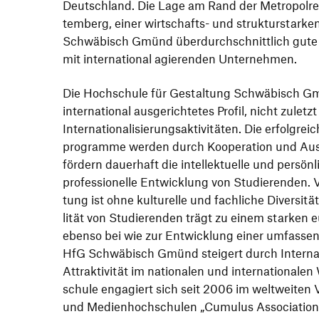
Deutsch­land. Die Lage am Rand der Metro­pol­re­
tem­berg, einer wirt­schafts- und struk­tur­stark
Schwä­bisch Gmünd über­durch­schnitt­lich gute Ko
mit inter­na­tional agie­renden Unternehmen.
Die Hoch­schule für Gestal­tung Schwä­bisch Gmü
inter­na­tional ausge­rich­tetes Profil, nicht zuletz
Inter­na­tio­na­li­sie­rungs­ak­ti­vi­täten. Die erfol
pro­gramme werden durch Koope­ra­tion und Au
fördern dauer­haft die intel­lek­tu­elle und persön
profes­sio­nelle Entwick­lung von Studie­renden. 
tung ist ohne kultu­relle und fach­liche Diver­sit
lität von Studie­renden trägt zu einem starken 
ebenso bei wie zur Entwick­lung einer umfas­sende
HfG Schwä­bisch Gmünd stei­gert durch Inter­na­tio­
Attrak­ti­vität im natio­nalen und inter­na­tio­nal
schule enga­giert sich seit 2006 im welt­weiten
und Medi­en­hoch­schulen
„
Cumulus Asso­cia­tion