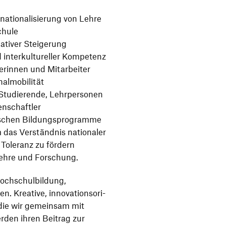
­tio­na­li­sie­rung von Lehre
chule
­ta­tiver Steigerung
d inter­kul­tu­reller Kompe­tenz
te­rinnen und Mitarbeiter
nalmobilität
e Studie­rende, Lehr­per­sonen
enschaftler
päi­schen Bildungsprogramme
um das Verständnis natio­naler
Tole­ranz zu fördern
n Lehre und Forschung.
och­schul­bil­dung,
 Krea­tive, inno­va­ti­ons­ori­
, die wir gemeinsam mit
werden ihren Beitrag zur