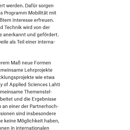
­gert werden. Dafür sorgen
das Programm Mobi­lität mit
ößtem Inter­esse erfreuen.
d Technik wird von der
e aner­kannt und geför­dert.
eile als Teil einer inter­na­
­derem Maß neue Formen
gemein­same Lehr­pro­jekte
k­lungs­pro­jekte wie etwa
ity of Applied Sciences Lahti
Gemein­same Themen­stel­
beitet und die Ergeb­nisse
an einer der Part­ner­hoch­
r­sionen sind insbe­son­dere
die keine Möglich­keit haben,
nen in inter­na­tio­nalen