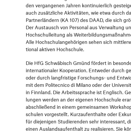
den vergan­genen Jahren konti­nu­ier­lich gestei
auch zusätz­liche Akti­vi­täten, wie etwa durch 
Part­ner­län­dern (KA 107) des DAAD, die sich gr
Der Austausch von Personal aus Verwal­tung un
Hoch­schul­lei­tung als Weiter­bil­dungs­maß­nahm
Alle Hoch­schul­an­ge­hö­rigen sehen sich mitt­ler­w
tional aktiven Hochschule.
Die HfG Schwä­bisch Gmünd fördert in beson
inter­na­tio­naler Koope­ra­tion. Entweder durch 
oder durch lang­fris­tige Forschungs- und Entwic
mit dem Poli­tec­nico di Milano oder der Univer­s
in Finn­land. Die Arbeits­sprache ist Englisch. 
lungen werden an der eigenen Hoch­schule erar­
abschlie­ßend in einem gemein­samen Work­shop 
schulen vorge­stellt. Kurz­auf­ent­halte oder Exku
für dieje­nigen Studie­renden sehr inter­es­sant, 
einen Auslands­auf­ent­halt zu reali­sieren. Sie kön