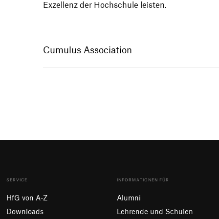
Exzel­lenz der Hoch­schule leisten.
Cumulus Association
SERVICE
INFORMATIONEN FÜR
HfG von A-Z
Alumni
Downloads
Lehrende und Schulen