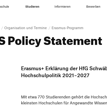
schule
Studieren
Informieren
Bewerben
Organisation und Termine
Erasmus-Programm
 Policy Statement
Erasmus+ Erklä­rung der HfG Schwä
Hoch­schul­po­litik 2021 – 2027
Mit etwa 770 Studie­renden gehört die Hoch­sch
kleinsten Hoch­schulen für Ange­wandte Wissen