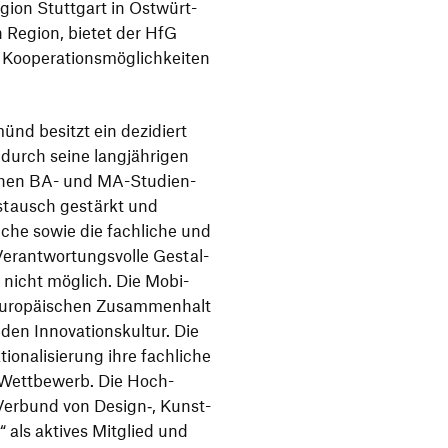
gion Stutt­gart in Ostwürt­
en Region, bietet der HfG
ope­ra­ti­ons­mög­lich­keiten
nd besitzt ein dezi­diert
t durch seine lang­jäh­rigen
g­rei­chen BA- und MA-Studi­en­
stausch gestärkt und
­liche sowie die fach­liche und
Verant­wor­tungs­volle Gestal­
ät nicht möglich. Die Mobi­
euro­päi­schen Zusam­men­halt
n Inno­va­ti­ons­kultur. Die
na­li­sie­rung ihre fach­liche
en Wett­be­werb. Die Hoch­
 Verbund von Design‑, Kunst-
“ als aktives Mitglied und