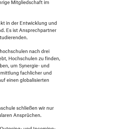
rige Mitglied­schaft im
unkt in der Entwick­lung und
and. Es ist Ansprech­partner
Studierenden.
­hoch­schulen nach drei
trebt, Hoch­schulen zu finden,
haben, um Synergie- und
mitt­lung fach­li­cher und
f einen globa­li­sierten
ch­schule schließen wir nur
cu­laren Ansprüchen.
en Outgoing- und Inco­ming-