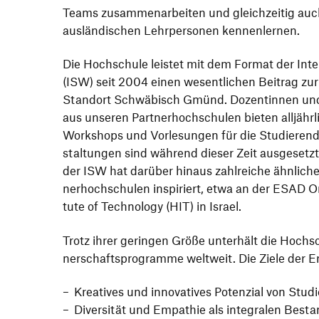
Teams zusam­men­ar­beiten und gleich­zeitig auc
auslän­di­schen Lehr­per­sonen kennenlernen.
Die Hoch­schule leistet mit dem Format der Inte
(ISW) seit 2004 einen wesent­li­chen Beitrag zur In
Standort Schwä­bisch Gmünd. Dozen­tinnen un
aus unseren Part­ner­hoch­schulen bieten alljähr­l
Work­shops und Vorle­sungen für die Studie­rend
stal­tungen sind während dieser Zeit ausge­setzt
der ISW hat darüber hinaus zahl­reiche ähnliche
ner­hoch­schulen inspi­riert, etwa an der ESAD 
tute of Tech­no­logy (HIT) in Israel.
Trotz ihrer geringen Größe unter­hält die Hoch­sc
ner­schafts­pro­gramme welt­weit. Die Ziele der E
Krea­tives und inno­va­tives Poten­zial von Stu
Diver­sität und Empa­thie als inte­gralen Bestan