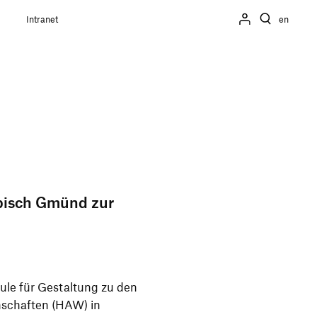
Intranet
en
­bisch Gmünd zur
ule für Gestal­tung zu den
­schaften (HAW) in