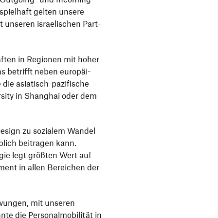
spiel­haft gelten unsere
 unseren israe­li­schen Part­
haften in Regionen mit hoher
as betrifft neben euro­päi­
 asia­tisch-pazi­fi­sche
r­sity in Shanghai oder dem
s Design zu sozialem Wandel
b­lich beitragen kann.
a­tegie legt größten Wert auf
ment in allen Berei­chen der
ezwungen, mit unseren
 die Perso­nal­mo­bi­lität in