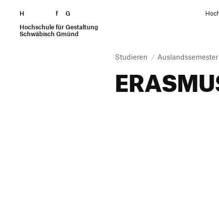
H
Zum Seiteninhalt springen
f
G
Hoch
Hochschule für Gestaltung
Suchen
Schwäbisch Gmünd
Studieren
Auslandssemester
ERASMUS