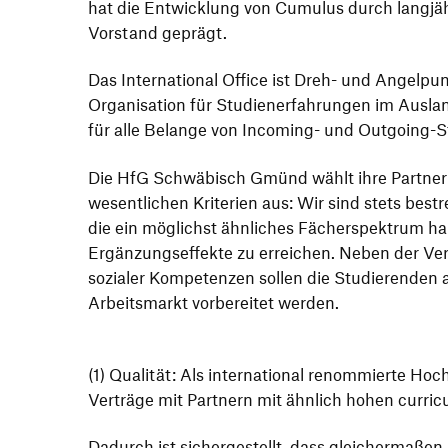
hat die Entwick­lung von Cumulus durch lang­jäh­
Vorstand geprägt.
Das Inter­na­tional Office ist Dreh- und Angel­p
Orga­ni­sa­tion für Studi­en­erfah­rungen im Ausl
für alle Belange von Inco­ming- und Outgoing-
Die HfG Schwä­bisch Gmünd wählt ihre Part­ner
wesent­li­chen Krite­rien aus: Wir sind stets bes
die ein möglichst ähnli­ches Fächer­spek­trum 
Ergän­zungs­ef­fekte zu errei­chen. Neben der Ver
sozialer Kompe­tenzen sollen die Studie­renden au
Arbeits­markt vorbe­reitet werden.
(1) Qualität: Als inter­na­tional renom­mierte Ho
Verträge mit Part­nern mit ähnlich hohen curri­
Dadurch ist sicher­ge­stellt, dass glei­cher­maß