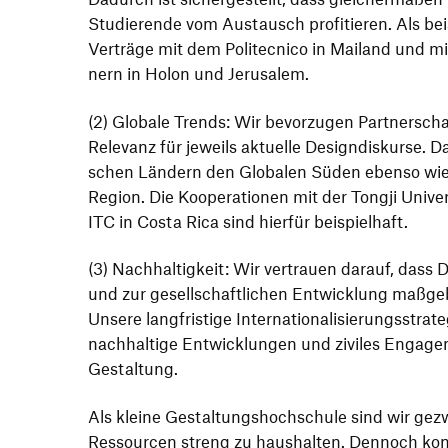
Studie­rende vom Austausch profi­tieren. Als bei
Verträge mit dem Poli­tec­nico in Mailand und mit
nern in Holon und Jerusalem.
(2) Globale Trends: Wir bevor­zugen Part­ner­sc
Rele­vanz für jeweils aktu­elle Design­dis­kurse. D
schen Ländern den Globalen Süden ebenso wie die
Region. Die Koope­ra­tionen mit der Tongji Unive
ITC in Costa Rica sind hierfür beispielhaft.
(3) Nach­hal­tig­keit: Wir vertrauen darauf, das
und zur gesell­schaft­li­chen Entwick­lung maßge
Unsere lang­fris­tige Inter­na­tio­na­li­sie­rungs­str
nach­hal­tige Entwick­lungen und ziviles Enga­ge­
Gestaltung.
Als kleine Gestal­tungs­hoch­schule sind wir g
Ressourcen streng zu haus­halten. Dennoch konnte