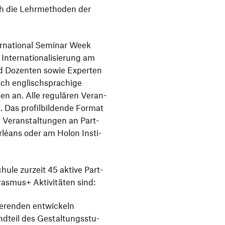
h die Lehr­me­thoden der
r­na­tional Seminar Week
ter­na­tio­na­li­sie­rung am
d Dozenten sowie Experten
ich englisch­spra­chige
en an. Alle regu­lären Veran­
. Das profil­bil­dende Format
 Veran­stal­tungen an Part­
Orléans oder am Holon Insti­
hule zurzeit 45 aktive Part­
rasmus+ Akti­vi­täten sind:
die­renden entwickeln
d­teil des Gestal­tungs­stu­