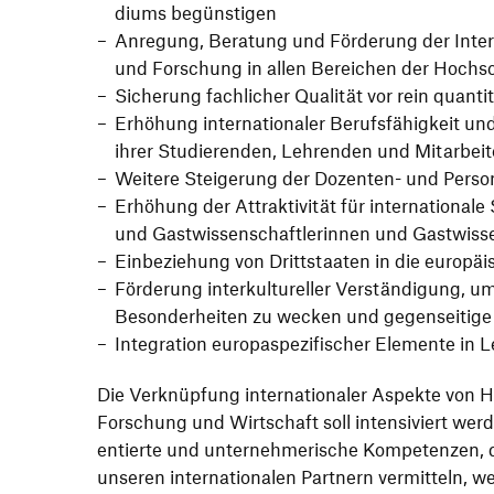
diums begünstigen
Anre­gung, Bera­tung und Förde­rung der Inter­na
und Forschung in allen Berei­chen der Hochs
Siche­rung fach­li­cher Qualität vor rein quan­ti
Erhö­hung inter­na­tio­naler Berufs­fä­hig­keit un
ihrer Studie­renden, Lehrenden und Mitar­bei­
Weitere Stei­ge­rung der Dozenten- und Perso
Erhö­hung der Attrak­ti­vität für inter­na­tio­nal
und Gast­wis­sen­schaft­le­rinnen und Gastwiss
Einbe­zie­hung von Dritt­staaten in die euro­
Förde­rung inter­kul­tu­reller Verstän­di­gung, 
Beson­der­heiten zu wecken und gegen­sei­tige 
Inte­gra­tion euro­pa­spe­zi­fi­scher Elemente i
Die Verknüp­fung inter­na­tio­naler Aspekte von H
Forschung und Wirt­schaft soll inten­si­viert werden.
en­tierte und unter­neh­me­ri­sche Kompe­tenzen
unseren inter­na­tio­nalen Part­nern vermit­teln, 